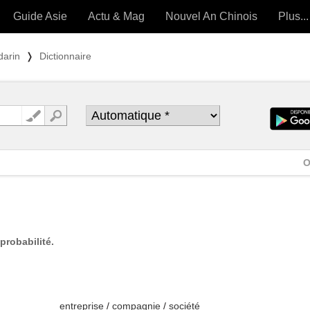
Guide Asie
Actu & Mag
Nouvel An Chinois
Plus...
Magazine
Forum (
darin
❭
Dictionnaire
Articles intemporels
 OUTILS) »
O
probabilité.
entreprise
/
compagnie
/
société