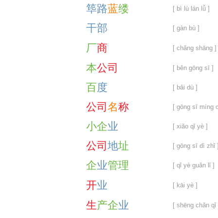
筚
路
蓝
缕
[ bì lù lán lǚ ]
干
部
[ gàn bù ]
厂
商
[ chǎng shāng ]
本
公
司
[ běn gōng sī ]
百
度
[ bǎi dù ]
公
司
名
称
[ gōng sī míng 
小
企
业
[ xiǎo qǐ yè ]
公
司
地
址
[ gōng sī dì zhǐ 
企
业
管
理
[ qǐ yè guǎn lǐ ]
开
业
[ kāi yè ]
生
产
企
业
[ shēng chǎn qǐ 