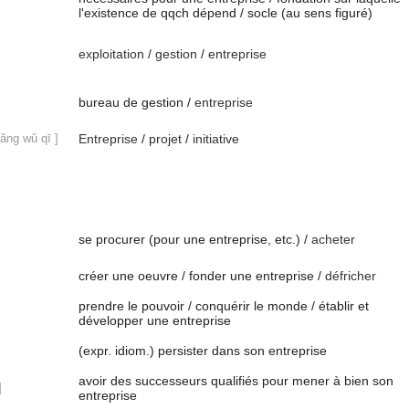
l'existence de qqch dépend / socle (au sens figuré)
exploitation
/
gestion
/
entreprise
bureau de gestion /
entreprise
hǎng wǔ qī ]
Entreprise
/
projet
/
initiative
se procurer (pour une entreprise, etc.) /
acheter
créer une oeuvre / fonder une entreprise /
défricher
prendre le pouvoir / conquérir le monde / établir et
développer une entreprise
(expr. idiom.) persister dans son entreprise
avoir des successeurs qualifiés pour mener à bien son
]
entreprise