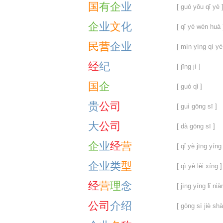
国
有
企
业
[ guó yǒu qǐ yè 
企
业
文
化
[ qǐ yè wén huà 
民
营
企
业
[ mín yíng qì yè
经
纪
[ jīng jì ]
国
企
[ guó qǐ ]
贵
公
司
[ guì gōng sī ]
大
公
司
[ dà gōng sī ]
企
业
经
营
[ qǐ yè jīng yíng 
企
业
类
型
[ qì yè lèi xíng ]
经
营
理
念
[ jīng yíng lǐ nià
公
司
介
绍
[ gōng sī jiè shà