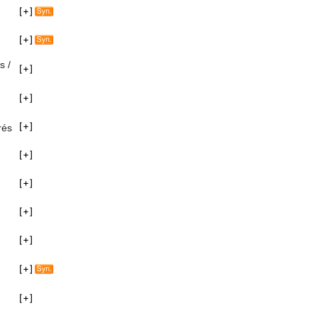
s /
rés