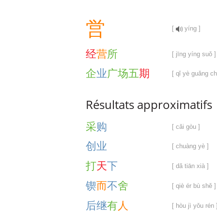
営
[
yíng ]
经
营
所
[ jīng yíng suǒ ]
企
业
广
场
五
期
[ qǐ yè guǎng c
Résultats approximatifs
采
购
[ cǎi gòu ]
创
业
[ chuàng yè ]
打
天
下
[ dǎ tiān xià ]
锲
而
不
舍
[ qiè ér bù shě ]
后
继
有
人
[ hòu jì yǒu rén 