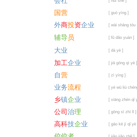
会
社
[ huì shè ]
国
营
[ guó yíng ]
外
商
投
资
企
业
[ wài shāng tóu 
辅
导
员
[ fǔ dǎo yuán ]
大
业
[ dà yè ]
加
工
企
业
[ jiā gōng qì yè 
自
营
[ zì yíng ]
业
务
流
程
[ yè wù liú chén
乡
镇
企
业
[ xiāng zhèn qǐ 
公
司
治
理
[ gōng sī zhì lǐ ]
高
科
技
企
业
[ gāo kē jì qǐ yè 
佼
佼
者
[ jiǎo jiǎo zhě ]