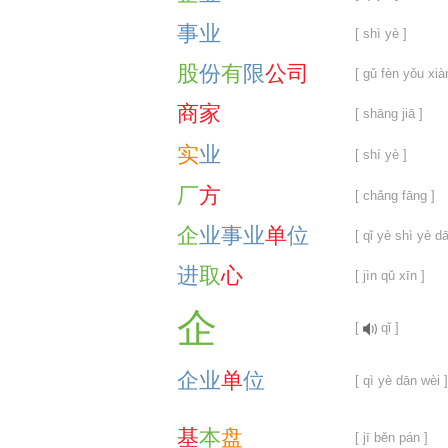
事
业
[ shì yè ]
股
份
有
限
公
司
[ gǔ fèn yǒu xià
商
家
[ shāng jiā ]
实
业
[ shí yè ]
厂
方
[ chǎng fāng ]
企
业
事
业
单
位
[ qǐ yè shì yè d
进
取
心
[ jìn qǔ xīn ]
企
[
qǐ ]
企
业
单
位
[ qì yè dān wèi ]
基
本
盘
[ jī běn pán ]