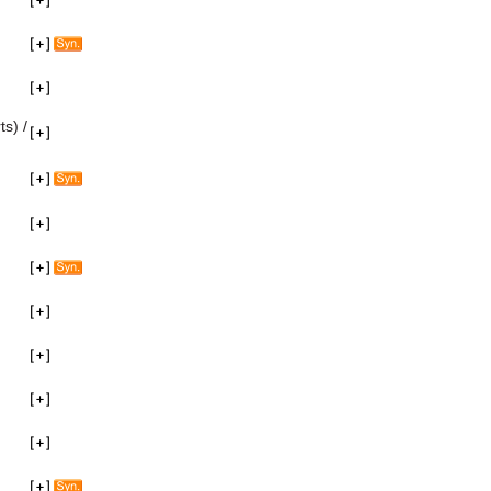
ts) /