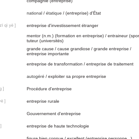
compagnie (entreprise)
national
/
étatique
/ (entreprise) d'État
zī qì yè ]
entreprise d'investissement étranger
mentor (n.m.) (formation en entreprise) / entraineur (spor
tuteur (universités)
grande cause / cause grandiose / grande entreprise /
entreprise importante
]
entreprise de transformation / entreprise de traitement
autogéré
/ exploiter sa propre entreprise
g ]
Procédure d'entreprise
yè ]
entreprise rurale
Gouvernement d'entreprise
]
entreprise de haute technologie
figure bien connue / excellent (entreprise,personne...)