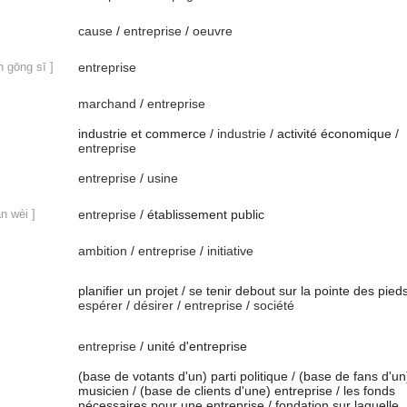
cause
/
entreprise
/
oeuvre
n gōng sī ]
entreprise
marchand
/
entreprise
industrie et commerce /
industrie
/ activité économique /
entreprise
entreprise
/
usine
ān wèi ]
entreprise
/ établissement public
ambition
/
entreprise
/
initiative
planifier un projet / se tenir debout sur la pointe des pieds
espérer
/
désirer
/
entreprise
/
société
entreprise
/ unité d'entreprise
(base de votants d'un) parti politique / (base de fans d'un
musicien / (base de clients d'une) entreprise / les fonds
nécessaires pour une entreprise / fondation sur laquelle