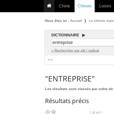
Chine
Chinois
Loisirs
... pour les nuls
Dictionnaire
Prénom
Vous êtes ici :
Accueil
❭
Le chinois man
... présentée aux enfants
Cours audio
Signe
Grammaire
Tatouage
Conseils voyageurs
DICTIONNAIRE ▶
Traducteur
PLUS (24
Plantes médicinales
» Rechercher par clé / radical
Exos & Flashcards
Proverbes
...
+50 Outils
Cuisine
PLUS »
Cinéma & films
"ENTREPRISE"
Calendrier en ligne
JO Pékin 2022
Les résultats sont classés par ordre de 
Résultats précis
企
业
[ qǐ yè ]