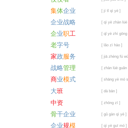
集
体
企
业
[ jí tǐ qì yè ]
企
业
战
略
[ qì yè zhàn lüè 
企
业
职
工
[ qǐ yè zhí gōng 
老
字
号
[ lǎo zì hào ]
家
政
服
务
[ jiā zhèng fú wù
战
略
管
理
[ zhàn lüè guǎn l
商
业
模
式
[ shāng yè mó s
大
班
[ dà bān ]
中
资
[ zhōng zī ]
骨
干
企
业
[ gǔ gàn qì yè ]
企
业
规
模
[ qì yè guī mó ]