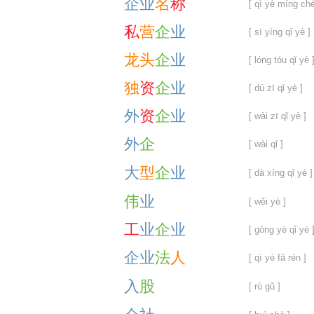
企
业
名
称
[ qì yè míng ch
私
营
企
业
[ sī yíng qǐ yè ]
龙
头
企
业
[ lóng tóu qǐ yè 
独
资
企
业
[ dú zī qǐ yè ]
外
资
企
业
[ wài zī qǐ yè ]
外
企
[ wài qǐ ]
大
型
企
业
[ dà xíng qǐ yè ]
伟
业
[ wěi yè ]
工
业
企
业
[ gōng yè qǐ yè 
企
业
法
人
[ qì yè fǎ rén ]
入
股
[ rù gǔ ]