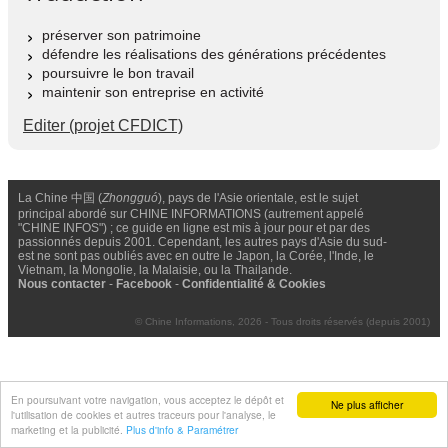
préserver son patrimoine
défendre les réalisations des générations précédentes
poursuivre le bon travail
maintenir son entreprise en activité
Editer (projet CFDICT)
La Chine 中国 (
Zhongguó
), pays de l'Asie orientale, est le sujet
principal abordé sur CHINE INFORMATIONS (autrement appelé
"CHINE INFOS") ; ce guide en ligne est mis à jour pour et par des
passionnés depuis 2001. Cependant, les autres pays d'Asie du sud-
est ne sont pas oubliés avec en outre le Japon, la Corée, l'Inde, le
Vietnam, la Mongolie, la Malaisie, ou la Thailande.
Nous contacter
-
Facebook
-
Confidentialité & Cookies
© Chine Informations, 2026 - Tous droits réservés (depuis 2001)
En poursuivant votre navigation, vous acceptez le dépôt et
Ne plus afficher
l'utilisation de cookies et autres traceurs pour l'analyse, le
marketing et la publicité.
Plus d'info & Paramétrer