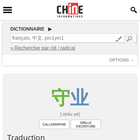
DICTIONNAIRE ▶
» Rechercher par clé / radical
OPTIONS →
守
业
[ shǒu yè]
Traduction