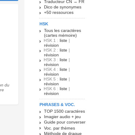
Traducteur CN → FR
Dico de synonymes
+50 ressources
HSK
Tous les caractères
(cartes mémoire)
HSK 1 :
liste
|
révision
HSK 2 :
liste
|
révision
HSK 3 :
liste
|
révision
HSK 4 :
liste
|
révision
HSK 5 :
liste
|
révision
on du
HSK 6 :
liste
|
tre
révision
PHRASES & VOC.
TOP 1500 caractères
Imagier audio + jeu
Guide pour converser
Voc. par thèmes
Méthode de drague