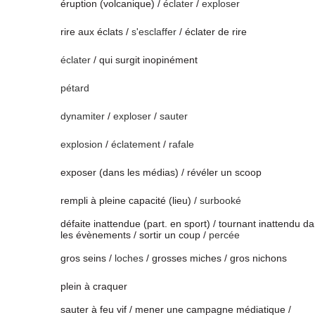
éruption (volcanique) /
éclater
/
exploser
rire aux éclats /
s'esclaffer
/ éclater de rire
éclater
/ qui surgit inopinément
pétard
dynamiter
/
exploser
/
sauter
explosion
/
éclatement
/
rafale
exposer (dans les médias) / révéler un scoop
rempli à pleine capacité (lieu) /
surbooké
défaite inattendue (part. en sport) / tournant inattendu d
les évènements / sortir un coup /
percée
gros seins /
loches
/ grosses miches / gros nichons
plein à craquer
sauter à feu vif / mener une campagne médiatique /