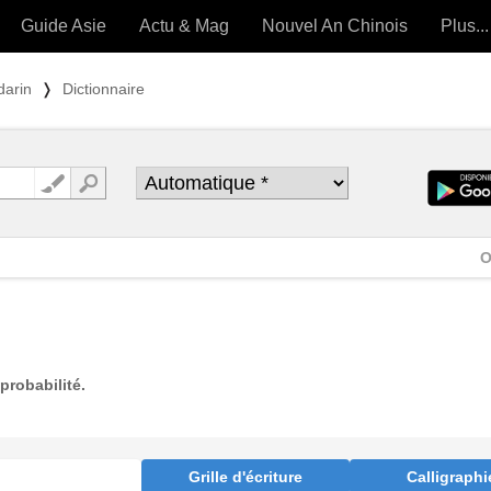
Guide Asie
Actu & Mag
Nouvel An Chinois
Plus...
Magazine
Forum (
darin
❭
Dictionnaire
Articles intemporels
 OUTILS) »
O
probabilité.
Grille d'écriture
Calligraphi