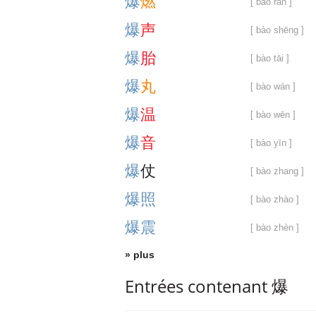
爆
燃
[ bào rán ]
爆
声
[ bào shēng ]
爆
胎
[ bào tāi ]
爆
丸
[ bào wán ]
爆
温
[ bào wēn ]
爆
音
[ bào yīn ]
爆
仗
[ bào zhang ]
爆
照
[ bào zhào ]
爆
震
[ bào zhèn ]
» plus
Entrées contenant 爆