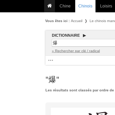
Chine
Chinois
Loisirs
... pour les nuls
Dictionnaire
Prénom
Vous êtes ici :
Accueil
❭
Le chinois man
... présentée aux enfants
Cours audio
Signe
Grammaire
Tatouage
Conseils voyageurs
DICTIONNAIRE ▶
Traducteur
PLUS (24
Plantes médicinales
» Rechercher par clé / radical
Exos & Flashcards
Proverbes
...
+50 Outils
Cuisine
PLUS »
Cinéma & films
"爆"
Calendrier en ligne
JO Pékin 2022
Les résultats sont classés par ordre de 