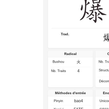
Trad.
Radical
Bushou
Nb. Tra
火
Struct
Nb. Traits
4
Décom
Méthodes d'entrée
Enc
Pinyin
bao4
Unico