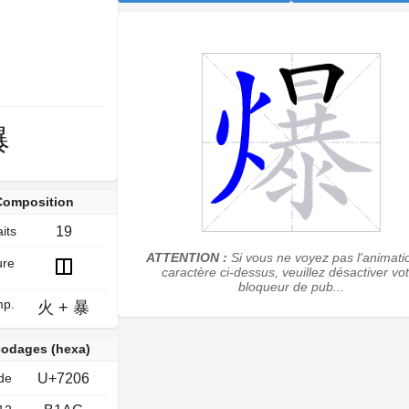
爆
Composition
its
19
ATTENTION :
Si vous ne voyez pas l'animati
ure
caractère ci-dessus, veuillez désactiver vo
bloqueur de pub...
p.
火
+
暴
odages (hexa)
de
U+7206