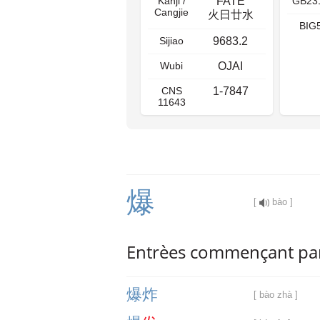
Kanji /
FATE
GB23
Cangjie
火日廿水
BIG
Sijiao
9683.2
Wubi
OJAI
CNS
1-7847
11643
爆
[
bào ]
Entrèes commençant pa
爆
炸
[ bào zhà ]