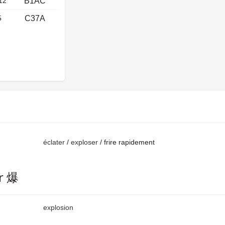
12
B1AC
5
C37A
éclater
/
exploser
/ frire rapidement
r 爆
explosion