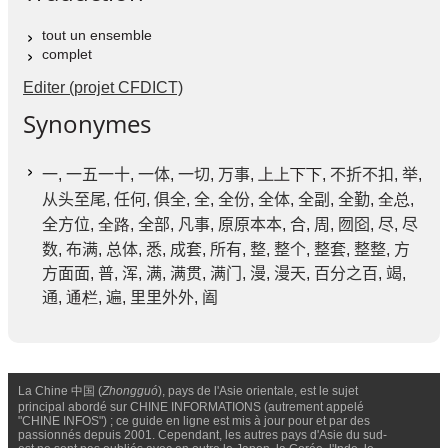
tout un ensemble
complet
Editer (projet CFDICT)
Synonymes
一
,
一五一十
,
一体
,
一切
,
万事
, 上上下下,
不折不扣
,
举
,
从头至尾
,
任何
,
俱全
,
全
,
全份
,
全体
,
全副
,
全勤
, 全总,
全方位
, 全路,
全部
,
凡事
,
原原本本
,
合
,
周
,
囫囵
,
尽
,
尽
数
,
布满
,
总体
,
悉
,
成套
,
所有
,
整
,
整个
,
整套
,
整整
,
方
方面面
,
普
,
浑
,
满
,
满贯
,
满门
,
漫
,
漫天
,
百分之百
,
竭
,
通
, 通栏,
遍
,
里里外外
,
阖
La Chine 中国 (
Zhongguó
), pays de l'Asie orientale, est le sujet
principal abordé sur CHINE INFORMATIONS (autrement appelé
"CHINE INFOS") ; ce guide en ligne est mis à jour pour et par des
passionnés depuis 2001. Cependant, les autres pays d'Asie du sud-