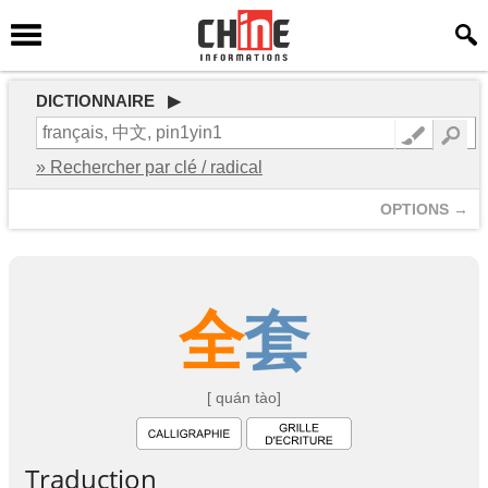
DICTIONNAIRE ▶
» Rechercher par clé / radical
OPTIONS →
全
套
[ quán tào]
Traduction