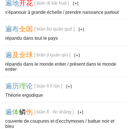
遍
地
开
花
[ biàn dì kāi huā ]
s'épanouir à grande échelle / prendre naissance partout
遍
布
全
国
[ biàn bù quán guó ]
répandu dans tout le pays
遍
及
全
球
[ biàn jí quán qiú ]
répandu dans le monde entier / présent dans le monde
entier
遍
历
理
论
[ biàn lì lǐ lùn ]
Théorie ergodique
遍
体
鳞
伤
[ biàn tǐ - lín shāng ]
couverte de coupures et d'ecchymoses / battue noir et
bleu