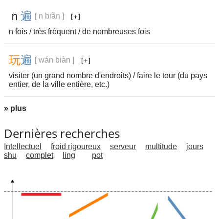
ｎ
遍
[ n biàn ]
n fois / très fréquent / de nombreuses fois
玩
遍
[ wán biàn ]
visiter (un grand nombre d'endroits) / faire le tour (du pays
entier, de la ville entière, etc.)
» plus
Dernières recherches
Intellectuel
froid rigoureux
serveur
multitude
jours
shu
complet
ling
pot