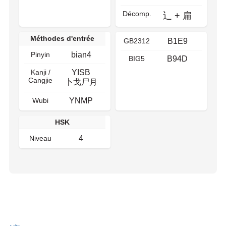
Décomp.
辶
+
扁
Méthodes d'entrée
GB2312
B1E9
Pinyin
bian4
BIG5
B94D
Kanji /
YISB
Cangjie
卜戈尸月
Wubi
YNMP
HSK
Niveau
4