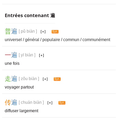
Entrées contenant 遍
普
遍
[ pǔ biàn ]
universel
/
général
/
populaire
/
commun
/
communément
一
遍
[ yī biàn ]
une fois
走
遍
[ zǒu biàn ]
voyager partout
传
遍
[ chuán biàn ]
diffuser largement