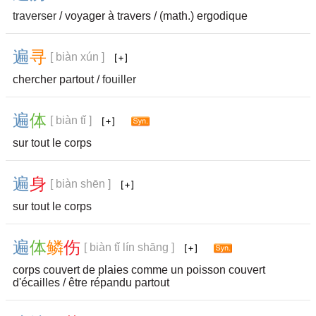
traverser
/ voyager à travers / (math.) ergodique
遍
寻
[ biàn xún ]
chercher partout /
fouiller
遍
体
[ biàn tǐ ]
sur tout le corps
遍
身
[ biàn shēn ]
sur tout le corps
遍
体
鳞
伤
[ biàn tǐ lín shāng ]
corps couvert de plaies comme un poisson couvert
d'écailles / être répandu partout