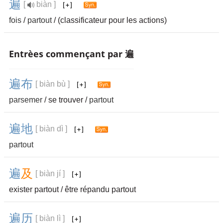
遍
[
biàn ]
fois
/
partout
/ (classificateur pour les actions)
Entrèes commençant par 遍
遍
布
[ biàn bù ]
parsemer
/ se trouver /
partout
遍
地
[ biàn dì ]
partout
遍
及
[ biàn jí ]
exister partout / être répandu partout
遍
历
[ biàn lì ]