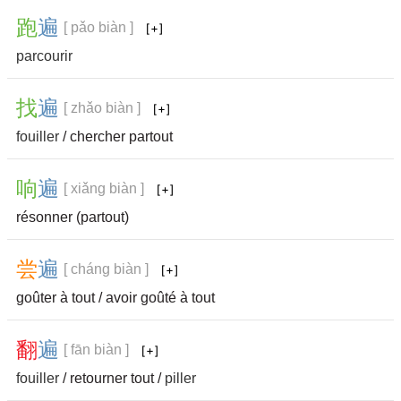
跑
遍
[ pǎo biàn ]
parcourir
找
遍
[ zhǎo biàn ]
fouiller
/ chercher partout
响
遍
[ xiǎng biàn ]
résonner (partout)
尝
遍
[ cháng biàn ]
goûter à tout / avoir goûté à tout
翻
遍
[ fān biàn ]
fouiller
/ retourner tout /
piller