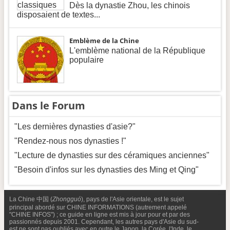
Dès la dynastie Zhou, les chinois
disposaient de textes...
Emblème de la Chine
L'emblème national de la République
populaire
Dans le Forum
"Les dernières dynasties d'asie?"
"Rendez-nous nos dynasties !"
"Lecture de dynasties sur des céramiques anciennes"
"Besoin d'infos sur les dynasties des Ming et Qing"
La Chine 中国 (
Zhongguó
), pays de l'Asie orientale, est le sujet
principal abordé sur CHINE INFORMATIONS (autrement appelé
"CHINE INFOS") ; ce guide en ligne est mis à jour pour et par des
passionnés depuis 2001. Cependant, les autres pays d'Asie du sud-
est ne sont pas oubliés avec en outre le Japon, la Corée, l'Inde, le