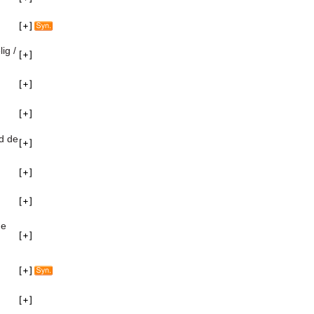
ig /
d de
me