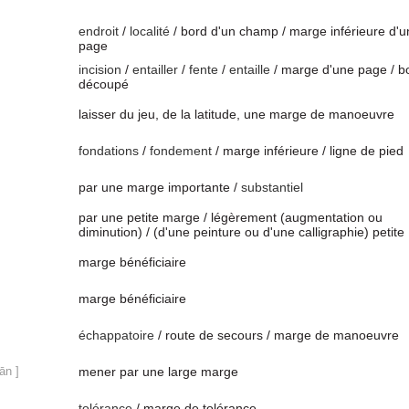
endroit
/
localité
/ bord d'un champ / marge inférieure d'u
page
incision
/
entailler
/
fente
/
entaille
/ marge d'une page / b
découpé
laisser du jeu, de la latitude, une marge de manoeuvre
fondations
/
fondement
/ marge inférieure / ligne de pied
par une marge importante /
substantiel
par une petite marge / légèrement (augmentation ou
diminution) / (d'une peinture ou d'une calligraphie) petite
marge bénéficiaire
marge bénéficiaire
échappatoire
/ route de secours / marge de manoeuvre
ān ]
mener par une large marge
tolérance
/ marge de tolérance