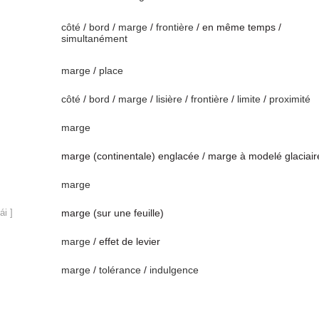
côté
/
bord
/
marge
/
frontière
/ en même temps /
simultanément
marge
/
place
côté
/
bord
/
marge
/
lisière
/
frontière
/
limite
/
proximité
marge
marge (continentale) englacée / marge à modelé glaciair
marge
ái ]
marge (sur une feuille)
marge
/ effet de levier
marge
/
tolérance
/
indulgence