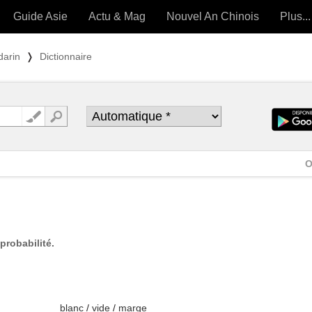
Guide Asie
Actu & Mag
Nouvel An Chinois
Plus...
Magazine
Forum (
darin
❭
Dictionnaire
Articles intemporels
 OUTILS) »
O
probabilité.
blanc
/
vide
/
marge