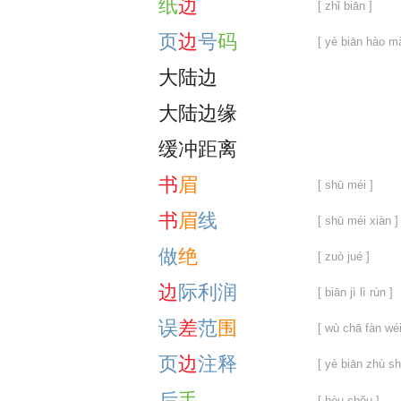
纸
边
[ zhǐ biān ]
页
边
号
码
[ yè biān hào m
大
陆
边
大
陆
边
缘
缓
冲
距
离
书
眉
[ shū méi ]
书
眉
线
[ shū méi xiàn ]
做
绝
[ zuò jué ]
边
际
利
润
[ biān jì lì rùn ]
误
差
范
围
[ wù chā fàn wéi
页
边
注
释
[ yè biān zhù sh
后
手
[ hòu shǒu ]