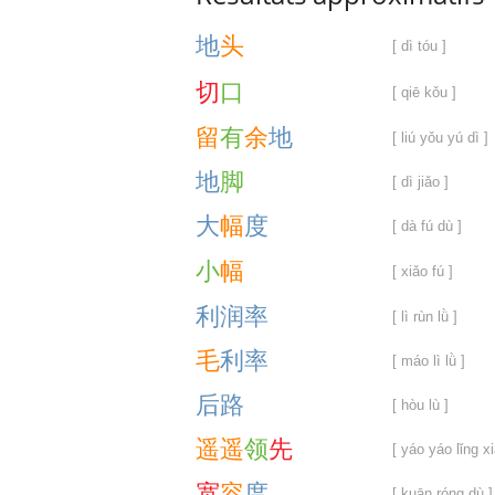
地
头
[ dì tóu ]
切
口
[ qiē kǒu ]
留
有
余
地
[ liú yǒu yú dì ]
地
脚
[ dì jiǎo ]
大
幅
度
[ dà fú dù ]
小
幅
[ xiǎo fú ]
利
润
率
[ lì rùn lǜ ]
毛
利
率
[ máo lì lǜ ]
后
路
[ hòu lù ]
遥
遥
领
先
[ yáo yáo lǐng xi
宽
容
度
[ kuān róng dù ]