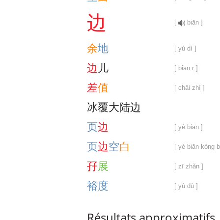
边
[
biān ]
余
地
[ yú dì ]
边
儿
[ biān r ]
差
值
[ chāi zhí ]
冰
覆
大
陆
边
页
边
[ yè biān ]
页
边
空
白
[ yè biān kòng b
孖
展
[ zī zhǎn ]
裕
度
[ yù dù ]
Résultats approximatifs