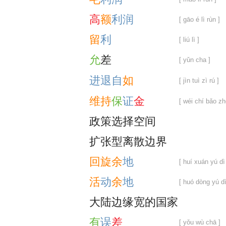
高
额
利
润
[ gāo é lì rùn ]
留
利
[ liú lì ]
允
差
[ yǔn cha ]
进
退
自
如
[ jìn tuì zì rú ]
维
持
保
证
金
[ wéi chí bǎo zh
政
策
选
择
空
间
扩
张
型
离
散
边
界
回
旋
余
地
[ huí xuán yú dì
活
动
余
地
[ huó dòng yú dì
大
陆
边
缘
宽
的
国
家
有
误
差
[ yǒu wù chā ]