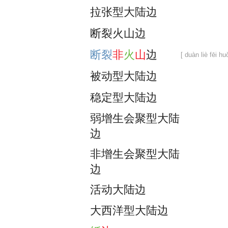
拉
张
型
大
陆
边
断
裂
火
山
边
断
裂
非
火
山
边
[ duàn liè fēi hu
被
动
型
大
陆
边
稳
定
型
大
陆
边
弱
增
生
会
聚
型
大
陆
边
非
增
生
会
聚
型
大
陆
边
活
动
大
陆
边
大
西
洋
型
大
陆
边