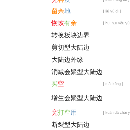
留
余
地
[ liú yú dì ]
恢
恢
有
余
[ huī huī yǒu yú
转
换
板
块
边
界
剪
切
型
大
陆
边
大
陆
边
外
缘
消
减
会
聚
型
大
陆
边
买
空
[ mǎi kōng ]
增
生
会
聚
型
大
陆
边
宽
打
窄
用
[ kuān dǎ zhǎi y
断
裂
型
大
陆
边