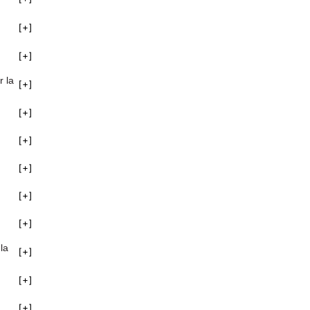
r la
la