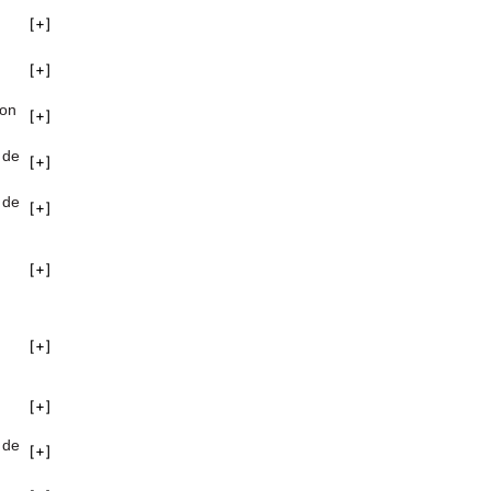
non
 de
 de
 de