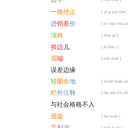
一
骑
绝
尘
[ yī qí jué chén 
进
销
差
价
[ jìn xiāo chā jià
顶
格
[ dǐng gé ]
挨
边
儿
[ āi biān r ]
眉
端
[ méi duān ]
误
差
边
缘
转
圜
余
地
[ zhuǎn huán yú 
栏
外
注
释
[ lán wài zhù shì
与
社
会
格
格
不
入
迴
旋
[ huí xuán ]
毛
利
润
[ máo lì rùn ]