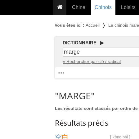
Chine
Chinois
Loisirs
... pour les nuls
Dictionnaire
Prénom
Vous êtes ici :
Accueil
❭
Le chinois man
... présentée aux enfants
Cours audio
Signe
Grammaire
Tatouage
Conseils voyageurs
DICTIONNAIRE ▶
Traducteur
PLUS (24
Plantes médicinales
» Rechercher par clé / radical
Exos & Flashcards
Proverbes
...
+50 Outils
Cuisine
PLUS »
Cinéma & films
"MARGE"
Calendrier en ligne
JO Pékin 2022
Les résultats sont classés par ordre de 
Résultats précis
空
白
[ kòng bái ]