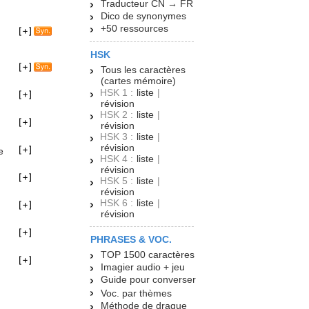
Traducteur CN → FR
Dico de synonymes
+50 ressources
HSK
Tous les caractères
(cartes mémoire)
HSK 1 :
liste
|
révision
HSK 2 :
liste
|
révision
HSK 3 :
liste
|
révision
e
HSK 4 :
liste
|
révision
HSK 5 :
liste
|
révision
HSK 6 :
liste
|
révision
PHRASES & VOC.
TOP 1500 caractères
Imagier audio + jeu
Guide pour converser
Voc. par thèmes
Méthode de drague