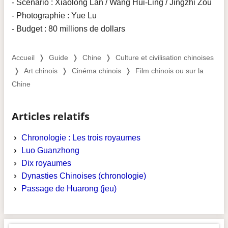
- Scénario : Xiaolong Lan / Wang Hui-Ling / Jingzhi Zou
- Photographie : Yue Lu
- Budget : 80 millions de dollars
Accueil
❭
Guide
❭
Chine
❭
Culture et civilisation chinoises
❭
Art chinois
❭
Cinéma chinois
❭
Film chinois ou sur la
Chine
Articles relatifs
Chronologie : Les trois royaumes
Luo Guanzhong
Dix royaumes
Dynasties Chinoises (chronologie)
Passage de Huarong (jeu)