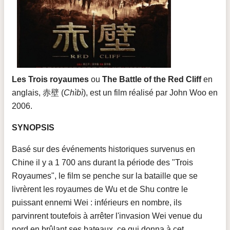
Les Trois royaumes
ou
The Battle of the Red Cliff
en
anglais, 赤壁 (
Chìbì
), est un film réalisé par John Woo en
2006.
SYNOPSIS
Basé sur des événements historiques survenus en
Chine il y a 1 700 ans durant la période des "Trois
Royaumes", le film se penche sur la bataille que se
livrèrent les royaumes de Wu et de Shu contre le
puissant ennemi Wei : inférieurs en nombre, ils
parvinrent toutefois à arrêter l'invasion Wei venue du
nord en brûlant ses bateaux, ce qui donna à cet