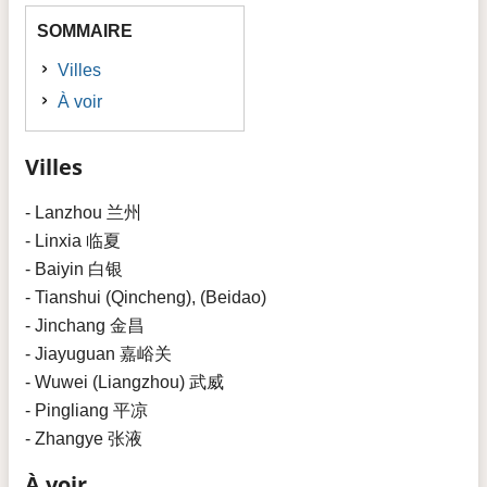
SOMMAIRE
Villes
À voir
Villes
- Lanzhou 兰州
- Linxia 临夏
- Baiyin 白银
- Tianshui (Qincheng), (Beidao)
- Jinchang 金昌
- Jiayuguan 嘉峪关
- Wuwei (Liangzhou) 武威
- Pingliang 平凉
- Zhangye 张液
À voir