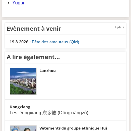
Yugur
Evènement à venir
+plus
19.8.2026
:
Fête des amoureux (Qixi)
A lire également...
Lanzhou
Dongxiang
Les Dongxiang 东乡族 (Dōngxiāngzú).
Vêtements du groupe ethnique Hui