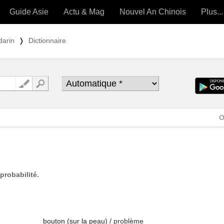
Guide Asie
Actu & Mag
Nouvel An Chinois
Plus...
Magazine
Forum (
darin
❭
Dictionnaire
Articles intemporels
 OUTILS) »
O
probabilité.
bouton (sur la peau) /
problème