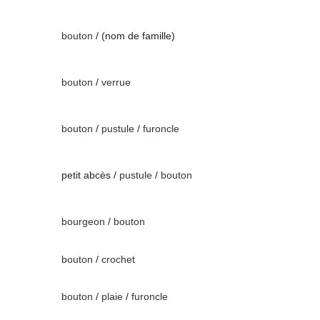
bouton
/ (nom de famille)
bouton
/
verrue
bouton
/
pustule
/
furoncle
petit abcès /
pustule
/
bouton
bourgeon
/
bouton
bouton
/
crochet
bouton
/
plaie
/
furoncle