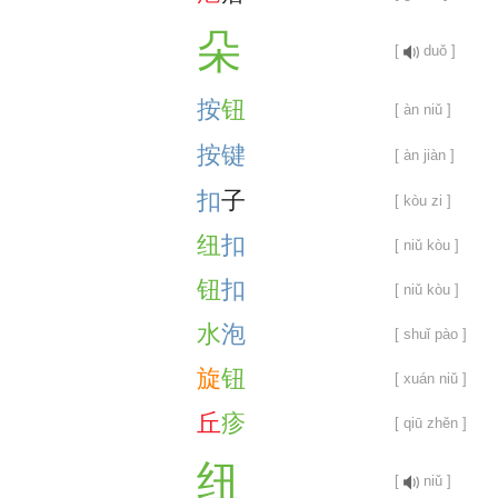
朵
[
duǒ ]
按
钮
[ àn niǔ ]
按
键
[ àn jiàn ]
扣
子
[ kòu zi ]
纽
扣
[ niǔ kòu ]
钮
扣
[ niǔ kòu ]
水
泡
[ shuǐ pào ]
旋
钮
[ xuán niǔ ]
丘
疹
[ qiū zhěn ]
纽
[
niǔ ]