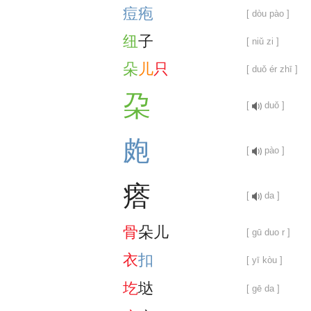
痘
疱
[ dòu pào ]
纽
子
[ niǔ zi ]
朵
儿
只
[ duǒ ér zhī ]
朶
[
duǒ ]
皰
[
pào ]
瘩
[
da ]
骨
朵
儿
[ gū duo r ]
衣
扣
[ yī kòu ]
圪
垯
[ gē da ]