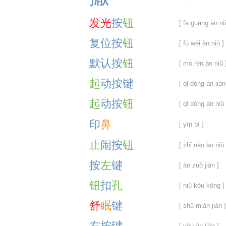
发
光
按
钮
[ fā guāng àn ni
复
位
按
钮
[ fù wèi àn niǔ ]
默
认
按
钮
[ mò rèn àn niǔ 
起
动
按
键
[ qǐ dòng àn jiàn
起
动
按
钮
[ qǐ dòng àn niǔ 
印
鼻
[ yìn bí ]
止
闹
按
钮
[ zhǐ nào àn niǔ 
按
左
键
[ àn zuǒ jiàn ]
钮
扣
孔
[ niǔ kòu kǒng ]
舒
眠
键
[ shū mián jiàn ]
右
按
键
[ yòu àn jiàn ]