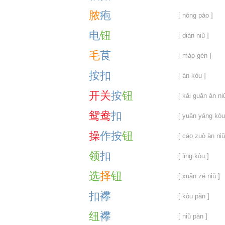
脓
疱
[ nóng pào ]
电
钮
[ diàn niǔ ]
毛
茛
[ máo gèn ]
按
扣
[ àn kòu ]
开
关
按
钮
[ kāi guān àn ni
鸳
鸯
扣
[ yuān yāng kòu
操
作
按
钮
[ cāo zuò àn niǔ
领
扣
[ lǐng kòu ]
选
择
钮
[ xuǎn zé niǔ ]
扣
襻
[ kòu pàn ]
纽
襻
[ niǔ pàn ]