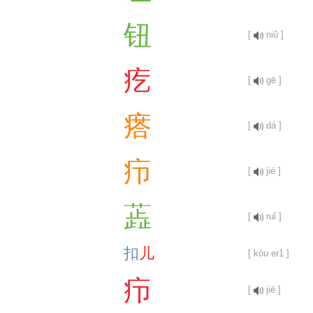
钮
[
niǔ ]
疙
[
gē ]
瘩
[
dá ]
疖
[
jié ]
蕋
[
ruǐ ]
扣
儿
[ kòu er1 ]
疖
[
jiē ]