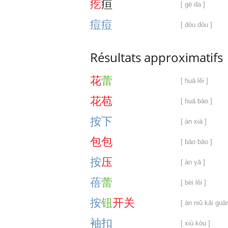
疙
疸
[ gē da ]
痘
痘
[ dòu dòu ]
Résultats approximatifs
花
蕾
[ huā lěi ]
花
苞
[ huā bāo ]
按
下
[ àn xià ]
包
包
[ bāo bāo ]
按
压
[ àn yā ]
蓓
蕾
[ bèi lěi ]
按
钮
开
关
[ àn niǔ kāi guā
袖
扣
[ xiù kòu ]