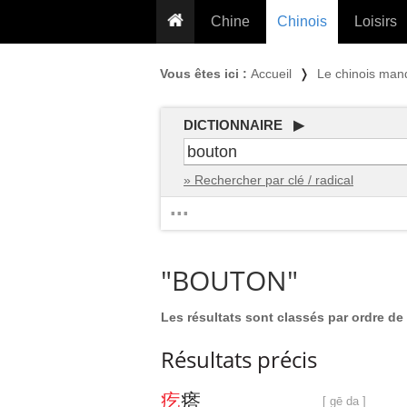
Chine
Chinois
Loisirs
... pour les nuls
Dictionnaire
Prénom
Vous êtes ici :
Accueil
❭
Le chinois man
... présentée aux enfants
Cours audio
Signe
Grammaire
Tatouage
Conseils voyageurs
DICTIONNAIRE ▶
Traducteur
PLUS (24
Plantes médicinales
» Rechercher par clé / radical
Exos & Flashcards
Proverbes
...
+50 Outils
Cuisine
PLUS »
Cinéma & films
"BOUTON"
Calendrier en ligne
JO Pékin 2022
Les résultats sont classés par ordre de 
Résultats précis
疙
瘩
[ gē da ]