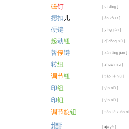
磁
钉
[ cí dīng ]
摁
扣
儿
[ èn kòu r ]
硬
键
[ yìng jiàn ]
起
动
钮
[ qǐ dòng niǔ ]
暂
停
键
[ zàn tíng jiàn ]
转
纽
[ zhuàn niǔ ]
调
节
钮
[ tiáo jié niǔ ]
印
纽
[ yìn niǔ ]
印
钮
[ yìn niǔ ]
调
节
旋
钮
[ tiáo jié xuán ni
擫
[
yè ]