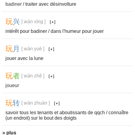
badiner
/ traiter avec désinvolture
玩
兴
[ wán xìng ]
intérêt pour badiner / dans l'humeur pour jouer
玩
月
[ wán yuè ]
jouer avec la lune
玩
者
[ wán zhě ]
joueur
玩
转
[ wán zhuàn ]
savoir tous les tenants et aboutissants de qqch / connaître
(un endroit) sur le bout des doigts
» plus