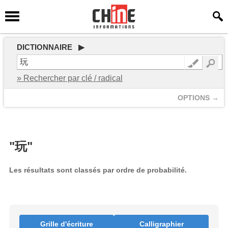
DICTIONNAIRE ▶
» Rechercher par clé / radical
OPTIONS →
"玩"
Les résultats sont classés par ordre de probabilité.
Grille d'écriture
Calligraphier