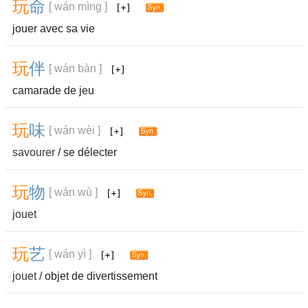
玩
命
[ wán mìng ]
jouer avec sa vie
玩
伴
[ wán bàn ]
camarade de jeu
玩
味
[ wán wèi ]
savourer
/ se délecter
玩
物
[ wán wù ]
jouet
玩
艺
[ wán yì ]
jouet
/ objet de divertissement