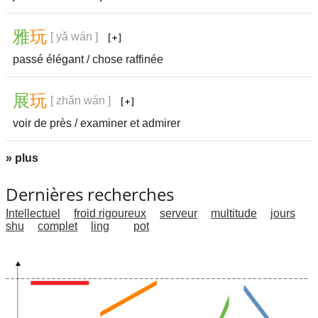
雅
玩
[ yǎ wán ]
passé élégant / chose raffinée
展
玩
[ zhǎn wán ]
voir de près / examiner et admirer
» plus
Dernières recherches
Intellectuel
froid rigoureux
serveur
multitude
jours
shu
complet
ling
pot