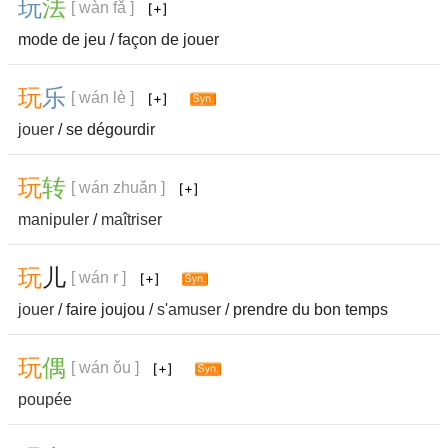
玩
法
[ wàn fǎ ]
mode de jeu / façon de jouer
玩
乐
[ wán lè ]
jouer
/ se dégourdir
玩
转
[ wán zhuǎn ]
manipuler
/
maîtriser
玩
儿
[ wán r ]
jouer
/ faire joujou /
s'amuser
/ prendre du bon temps
玩
偶
[ wán ǒu ]
poupée