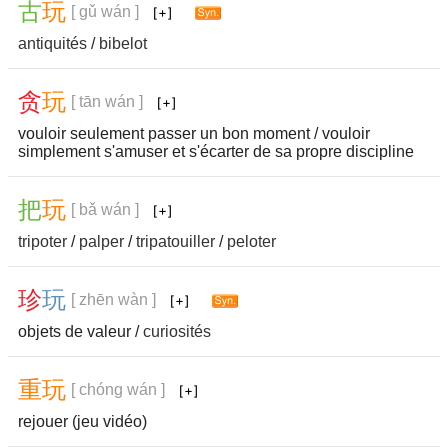
古
玩
[ gǔ wán ]
antiquités
/
bibelot
贪
玩
[ tān wán ]
vouloir seulement passer un bon moment / vouloir
simplement s'amuser et s'écarter de sa propre discipline
把
玩
[ bǎ wán ]
tripoter
/
palper
/
tripatouiller
/
peloter
珍
玩
[ zhēn wàn ]
objets de valeur /
curiosités
重
玩
[ chóng wán ]
rejouer (jeu vidéo)