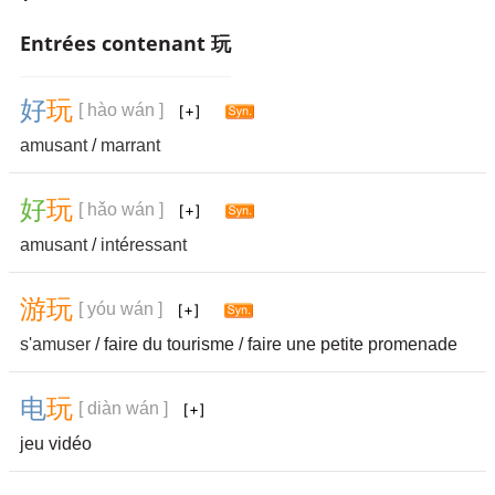
Entrées contenant 玩
好
玩
[ hào wán ]
amusant
/
marrant
好
玩
[ hǎo wán ]
amusant
/
intéressant
游
玩
[ yóu wán ]
s'amuser
/ faire du tourisme / faire une petite promenade
电
玩
[ diàn wán ]
jeu vidéo