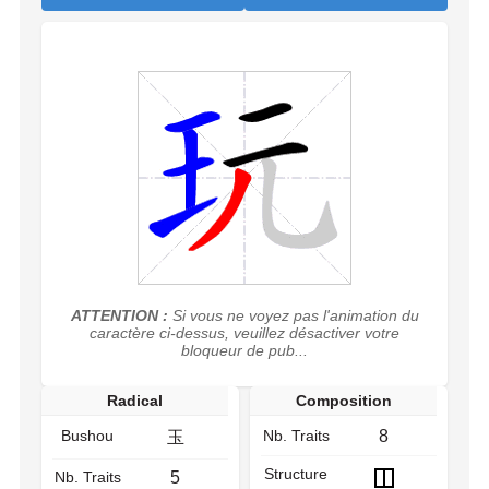
ATTENTION :
Si vous ne voyez pas l'animation du
caractère ci-dessus, veuillez désactiver votre
bloqueur de pub...
Radical
Composition
Bushou
Nb. Traits
8
玉
Structure
Nb. Traits
5