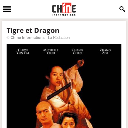
Tigre et Dragon
©
Chine Informations
-
La Rédaction