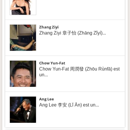
Zhang Ziyi
Zhang Ziyi 章子怡 (Zhāng Zǐyí)...
Chow Yun-Fat
Chow Yun-Fat 周潤發 (Zhōu Rùnfā) est
un...
Ang Lee
Ang Lee 李安 (Lǐ Ān) est un...