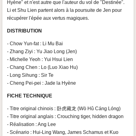
Hyène" et n'est autre que l'auteur du vol de "Destinée".
Li et Shu Lien partent alors à la poursuite de Jen pour
récupérer l'épée aux vertus magiques.
DISTRIBUTION
- Chow Yun-fat : Li Mu Bai
- Zhang Ziyi : Yu Jiao Long (Jen)
- Michelle Yeoh : Yui Hsui Lien
- Chang Chen : Lo (Luo Xiao Hu)
- Long Sihung : Sir Te
- Cheng Pei-pei : Jade la Hyène
FICHE TECHNIQUE
- Titre original chinois : 卧虎藏龙 (Wò Hǔ Cáng Lóng)
- Titre original anglais : Crouching tiger, hidden dragon
- Réalisation : Ang Lee
- Scénario : Hui-Ling Wang, James Schamus et Kuo