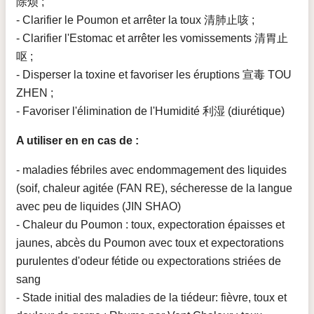
除烦 ;
- Clarifier le Poumon et arrêter la toux 清肺止咳 ;
- Clarifier l'Estomac et arrêter les vomissements 清胃止
呕 ;
- Disperser la toxine et favoriser les éruptions 宣毒 TOU
ZHEN ;
- Favoriser l'élimination de l'Humidité 利湿 (diurétique)
A utiliser en en cas de :
- maladies fébriles avec endommagement des liquides
(soif, chaleur agitée (FAN RE), sécheresse de la langue
avec peu de liquides (JIN SHAO)
- Chaleur du Poumon : toux, expectoration épaisses et
jaunes, abcès du Poumon avec toux et expectorations
purulentes d'odeur fétide ou expectorations striées de
sang
- Stade initial des maladies de la tiédeur: fièvre, toux et