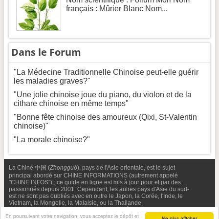
français : Mûrier Blanc Nom...
Dans le Forum
"La Médecine Traditionnelle Chinoise peut-elle guérir
les maladies graves?"
"Une jolie chinoise joue du piano, du violon et de la
cithare chinoise en même temps"
"Bonne fête chinoise des amoureux (Qixi, St-Valentin
chinoise)"
"La morale chinoise?"
La Chine 中国 (
Zhongguó
), pays de l'Asie orientale, est le sujet
principal abordé sur CHINE INFORMATIONS (autrement appelé
"CHINE INFOS") ; ce guide en ligne est mis à jour pour et par des
passionnés depuis 2001. Cependant, les autres pays d'Asie du sud-
est ne sont pas oubliés avec en outre le Japon, la Corée, l'Inde, le
Vietnam, la Mongolie, la Malaisie, ou la Thailande.
Nous contacter
-
Facebook
-
Confidentialité & Cookies
En poursuivant votre navigation, vous acceptez le dépôt et
Ne plus afficher