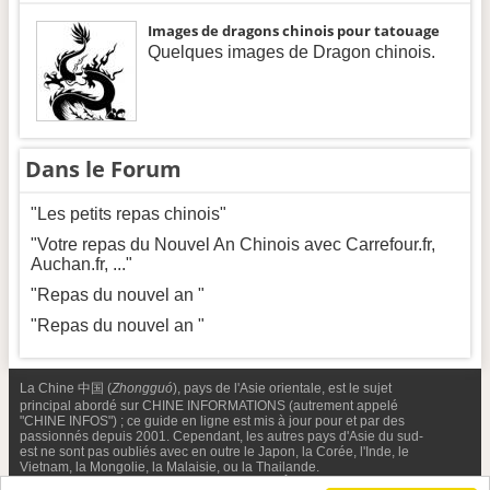
Images de dragons chinois pour tatouage
Quelques images de Dragon chinois.
Dans le Forum
"Les petits repas chinois"
"Votre repas du Nouvel An Chinois avec Carrefour.fr,
Auchan.fr, ..."
"Repas du nouvel an "
"Repas du nouvel an "
La Chine 中国 (
Zhongguó
), pays de l'Asie orientale, est le sujet
principal abordé sur CHINE INFORMATIONS (autrement appelé
"CHINE INFOS") ; ce guide en ligne est mis à jour pour et par des
passionnés depuis 2001. Cependant, les autres pays d'Asie du sud-
est ne sont pas oubliés avec en outre le Japon, la Corée, l'Inde, le
Vietnam, la Mongolie, la Malaisie, ou la Thailande.
Nous contacter
-
Facebook
-
Confidentialité & Cookies