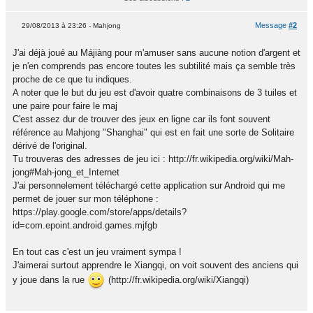
Message
#2
29/08/2013 à 23:26 - Mahjong
J'ai déjà joué au Májiàng pour m'amuser sans aucune notion d'argent et
je n'en comprends pas encore toutes les subtilité mais ça semble très
proche de ce que tu indiques.
A noter que le but du jeu est d'avoir quatre combinaisons de 3 tuiles et
une paire pour faire le maj
C'est assez dur de trouver des jeux en ligne car ils font souvent
référence au Mahjong "Shanghai" qui est en fait une sorte de Solitaire
dérivé de l'original.
Tu trouveras des adresses de jeu ici : http://fr.wikipedia.org/wiki/Mah-
jong#Mah-jong_et_Internet
J'ai personnelement téléchargé cette application sur Android qui me
permet de jouer sur mon téléphone :
https://play.google.com/store/apps/details?
id=com.epoint.android.games.mjfgb
En tout cas c'est un jeu vraiment sympa !
J'aimerai surtout apprendre le Xiangqi, on voit souvent des anciens qui
y joue dans la rue
(http://fr.wikipedia.org/wiki/Xiangqi)