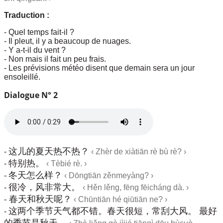
Traduction :
- Quel temps fait-il ?
- Il pleut, il y a beaucoup de nuages.
- Y a-t-il du vent ?
- Non mais il fait un peu frais.
- Les prévisions météo disent que demain sera un jour
ensoleillé.
Dialogue N° 2
这儿的夏天热不热？
-
‹ Zhèr de xiàtiān rè bù rè? ›
特别热。
-
‹
Tèbié rè. ›
冬天怎么样？
-
‹ Dōngtiān zěnmeyàng? ›
很冷，风非常大。
-
‹ Hěn lěng, fēng fēicháng dà. ›
春天和秋天呢？
-
‹ Chūntiān hé qiūtiān ne? ›
这两个季节天气都不错。春天很短，常刮大风。 最好
-
的季节是秋天。