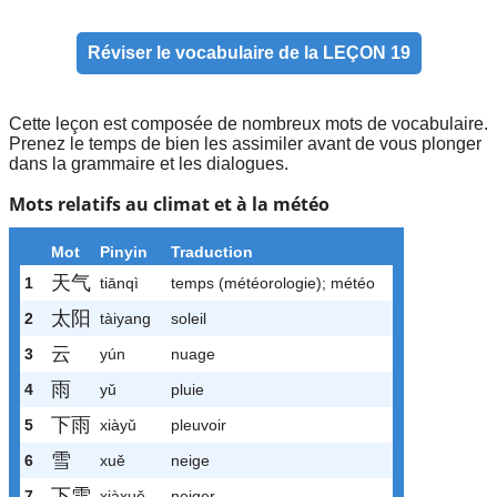
Réviser le vocabulaire de la LEÇON 19
Cette leçon est composée de nombreux mots de vocabulaire.
Prenez le temps de bien les assimiler avant de vous plonger
dans la grammaire et les dialogues.
Mots relatifs au climat et à la météo
Mot
Pinyin
Traduction
天气
1
tiānqì
temps (météorologie); météo
太阳
2
tàiyang
soleil
云
3
yún
nuage
雨
4
yǔ
pluie
下雨
5
xiàyǔ
pleuvoir
雪
6
xuě
neige
下雪
7
xiàxuě
neiger