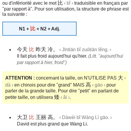
比
ou d'infériorité avec le mot
‹ bǐ ›
traduisible en français par
"par rapport à". Pour son utilisation, la structure de phrase est
la suivante :
比
N1 +
+ N2 + Adj.
今天
比
昨天 冷。
‹ Jīntiān bǐ zuótiān lěng. ›
Il fait plus froid aujourd'hui qu'hier.
(Litt. "aujourd'hui
par rapport à hier, froid")
大
ATTENTION :
concernant la taille, on N'UTILISE PAS
‹
高
dà ›
en chinois pour dire "grand" MAIS
‹ gāo ›
pour
parler de la grande taille. Pour dire "petit" en parlant de
矮
petite taille, on utilisera
‹ ǎi ›
.
大卫
比
王丽 高。
‹ Dàwèi bǐ Wáng Lì gāo. ›
David est plus grand que Wang Li.