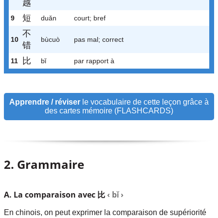
越
短
9
duǎn
court; bref
不
10
bùcuò
pas mal; correct
错
比
11
bǐ
par rapport à
Apprendre / réviser
le vocabulaire de cette leçon grâce à
des cartes mémoire (FLASHCARDS)
2. Grammaire
A. La comparaison avec 比
‹ bǐ ›
En chinois, on peut exprimer la comparaison de supériorité