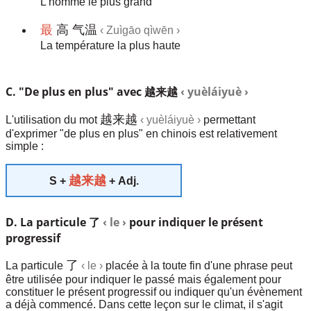
L'homme le plus grand
最
高 气温
‹ Zuìgāo qìwēn ›
La température la plus haute
C. "De plus en plus" avec 越来越
‹ yuèláiyuè
›
越来越
L'utilisation du mot
‹ yuèláiyuè ›
permettant
d'exprimer "de plus en plus" en chinois est relativement
simple :
越来越
S +
+ Adj.
D. La particule 了
‹ le ›
pour indiquer le présent
progressif
了
La particule
‹ le ›
placée à la toute fin d'une phrase peut
être utilisée pour indiquer le passé mais également pour
constituer le présent progressif ou indiquer qu'un évènement
a déjà commencé. Dans cette leçon sur le climat, il s'agit