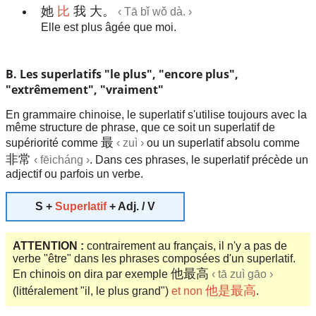
她
比
我 大。
‹ Tā bǐ wǒ dà. ›
Elle est plus âgée que moi.
B. Les superlatifs "le plus", "encore plus",
"extrêmement", "vraiment"
En grammaire chinoise, le superlatif s'utilise toujours avec la
même structure de phrase, que ce soit un superlatif de
最
supériorité comme
‹ zuì ›
ou un superlatif absolu comme
非常
‹ fēicháng ›
. Dans ces phrases, le superlatif précède un
adjectif ou parfois un verbe.
S +
Superlatif
+ Adj. / V
ATTENTION :
contrairement au français, il n'y a pas de
verbe "être" dans les phrases composées d'un superlatif.
他最高
En chinois on dira par exemple
‹ tā zuì gāo ›
他是最高
(littéralement "il, le plus grand")
et non
.