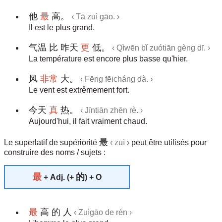
他
最
高。
‹ Tā zuì gāo. ›
Il est le plus grand.
气温 比 昨天
更
低。
‹ Qìwēn bǐ zuótiān gèng dī. ›
La température est encore plus basse qu'hier.
风
非常
大。
‹ Fēng fēicháng dà. ›
Le vent est extrêmement fort.
今天
真
热。
‹ Jīntiān zhēn rè. ›
Aujourd'hui, il fait vraiment chaud.
最
Le superlatif de supériorité
‹ zuì ›
peut être utilisés pour
construire des noms / sujets :
最
的
+ Adj. (+
) + O
最
高 的 人
‹ Zuìgāo de rén ›