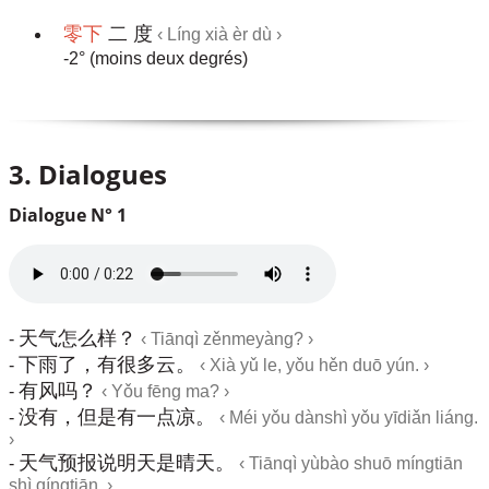
零下
二 度
‹ Líng xià èr dù ›
-2° (moins deux degrés)
3. Dialogues
Dialogue N° 1
天气怎么样？
-
‹ Tiānqì zěnmeyàng? ›
下雨了，有很多云。
-
‹ Xià yǔ le, yǒu hěn duō yún. ›
有风吗？
-
‹ Yǒu fēng ma? ›
没有，但是有一点凉。
-
‹ Méi yǒu dànshì yǒu yīdiǎn liáng.
›
天气预报说明天是晴天。
-
‹ Tiānqì yùbào shuō míngtiān
shì qíngtiān. ›