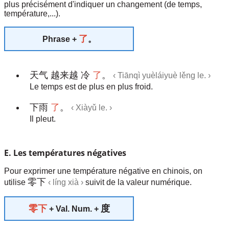
plus précisément d'indiquer un changement (de temps,
température,...).
了
Phrase +
。
天气 越来越 冷
了
。
‹ Tiānqì yuèláiyuè lěng le. ›
Le temps est de plus en plus froid.
下雨
了
。
‹ Xiàyǔ le. ›
Il pleut.
E. Les températures négatives
Pour exprimer une température négative en chinois, on
零下
utilise
‹ líng xià ›
suivit de la valeur numérique.
零下
度
+ Val. Num. +