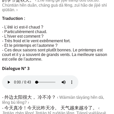
‹
Zhè liǎng gè jìjié tiānqì dōu bùcuò.
Chūntiān hěn duǎn, cháng guā dà fēng, zuì hǎo de jìjié shì
qiūtiān. ›
Traduction :
- L'été ici est-il chaud ?
- Particulièrement chaud.
- L'hiver est comment ?
- Très froid et le vent extrêmement fort.
- Et le printemps et l'automne ?
- Ces deux saisons sont plutôt bonnes. Le printemps est
court et il y a souvent de grands vents. La meilleure saison
est celle de l'automne.
Dialogue N° 3
外边太阳很大， 冷不冷？
-
‹
Wàimiàn tàiyáng hěn dà,
lěng bù lěng? ›
今天真冷！今天比昨天冷。 天气越来越冷了。
-
‹
Jīntiān zhēn lěng! Jīntiān bǐ zuótiān lěng. Tiānqì yuèláiyuè