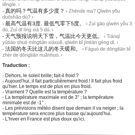
lěngle. ›
真的吗？气温有多少度？
-
‹ Zhēnde ma? Qìwēn yǒu
duōshǎo dù? ›
最高气温有3度. 最低气零下5度。
-
‹ Zuì gāo qìwēn yǒu 3
dù. Zuì dī líng xià 5 dù. ›
天气预报说明天下雪，气温比今天更低。
-
‹ Tiānqì
yùbào shuō míngtiān xiàxuě, qìwēn bǐ jīntiān gèng dī. ›
法国的冬天比这儿的冬天暖和。
-
‹ Fàguó de dōngtiān bǐ
zhèr de dōngtiān nuǎnhuo. ›
Traduction :
- Dehors, le soleil brille; fait-il froid ?
- Aujourd'hui, il fait particulièrement froid ! Il fait plus froid
qu'hier. Le temps est de plus en plus froid.
- Vraiment ? Quelle est la température ?
- La température maximale est de 3° ; la température
minimale est de -1° .
- Les prévisions météo disent que demain il va neiger ; la
température sera encore plus basse qu'aujourd'hui.
- L'hiver en France est plus doux qu'ici.