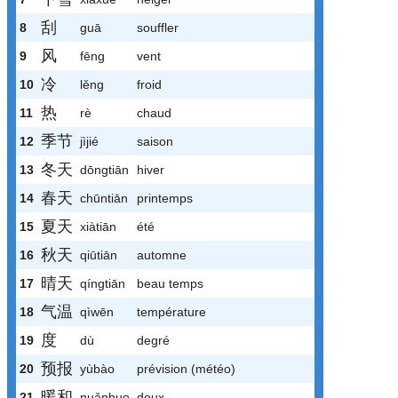
刮
8
guā
souffler
风
9
fēng
vent
冷
10
lěng
froid
热
11
rè
chaud
季节
12
jìjié
saison
冬天
13
dōngtiān
hiver
春天
14
chūntiān
printemps
夏天
15
xiàtiān
été
秋天
16
qiūtiān
automne
晴天
17
qíngtiān
beau temps
气温
18
qìwēn
température
度
19
dù
degré
预报
20
yùbào
prévision (météo)
暖和
21
nuǎnhuo
doux