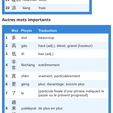
凉
22
liáng
frais
Autres mots importants
Mot
Pinyin
Traduction
多
1
duō
beaucoup
高
2
gāo
haut (adj.); élevé; grand (hauteur)
低
3
dī
bas (adj.)
非
4
fēicháng
extrêmement
常
真
5
zhēn
vraiment; particulièrement
更
6
gèng
plus; davantage; encore plus
(particule finale d'une phrase indiquant le
了
7
le
passé ou le présent progressif)
越
来
8
yuèláiyuè
de plus en plus