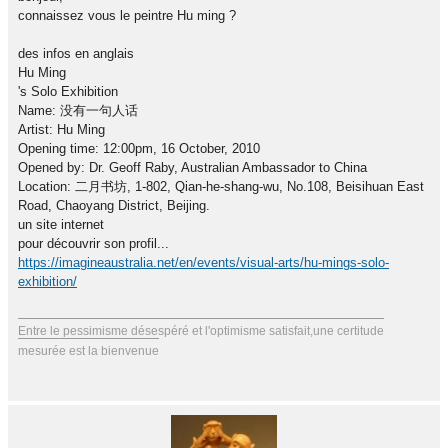
connaissez vous le peintre Hu ming ?
des infos en anglais
Hu Ming
's Solo Exhibition
Name: 没有一句人话
Artist: Hu Ming
Opening time: 12:00pm, 16 October, 2010
Opened by: Dr. Geoff Raby, Australian Ambassador to China
Location: 二月书坊, 1-802, Qian-he-shang-wu, No.108, Beisihuan East
Road, Chaoyang District, Beijing.
un site internet
pour découvrir son profil...
https://imagineaustralia.net/en/events/visual-arts/hu-mings-solo-
exhibition/
Entre le pessimisme désespéré et l'optimisme satisfait,une certitude
mesurée est la bienvenue