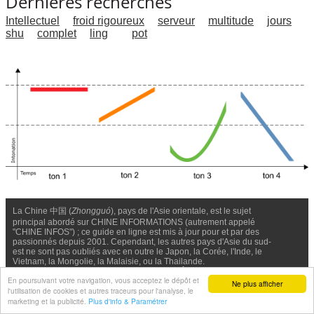
Dernières recherches
Intellectuel
froid rigoureux
serveur
multitude
jours
shu
complet
ling
pot
La Chine 中国 (
Zhongguó
), pays de l'Asie orientale, est le sujet
principal abordé sur CHINE INFORMATIONS (autrement appelé
"CHINE INFOS") ; ce guide en ligne est mis à jour pour et par des
passionnés depuis 2001. Cependant, les autres pays d'Asie du sud-
est ne sont pas oubliés avec en outre le Japon, la Corée, l'Inde, le
Vietnam, la Mongolie, la Malaisie, ou la Thailande.
Nous contacter
-
Facebook
-
Confidentialité & Cookies
En poursuivant votre navigation, vous acceptez le dépôt et
Ne plus afficher
l'utilisation de cookies et autres traceurs pour l'analyse, le
© Chine Informations, 2026 - Tous droits réservés (depuis 2001)
marketing et la publicité.
Plus d'info & Paramétrer