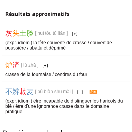
Résultats approximatifs
灰
头
土
脸
[ huī tóu tǔ liǎn ]
(expr. idiom.) la tête couverte de crasse / couvert de
poussière / abattu et déprimé
炉
渣
[ lú zhā ]
crasse de la fournaise / cendres du four
不
辨
菽
麦
[ bù biàn shū mài ]
(expr. idiom.) être incapable de distinguer les haricots du
blé / être d'une ignorance crasse dans le domaine
pratique