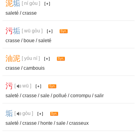
泥
垢
[ ní gòu ]
saleté
/
crasse
污
垢
[ wū gòu ]
crasse
/
boue
/
saleté
油
泥
[ yóu ní ]
crasse
/
cambouis
污
[
wū ]
saleté
/
crasse
/
sale
/
pollué
/
corrompu
/
salir
垢
[
gòu ]
saleté
/
crasse
/
honte
/
sale
/
crasseux