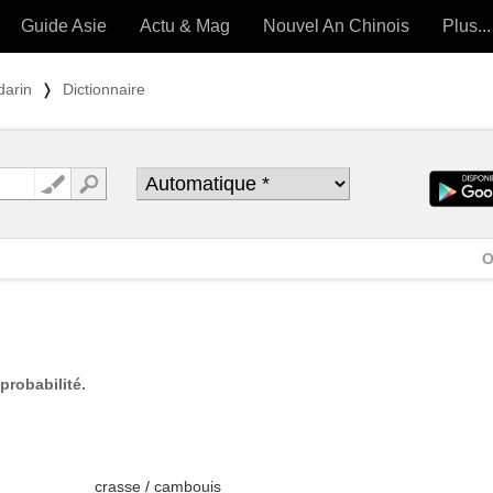
Guide Asie
Actu & Mag
Nouvel An Chinois
Plus...
Magazine
Forum (
darin
❭
Dictionnaire
Articles intemporels
 OUTILS) »
O
probabilité.
crasse
/
cambouis