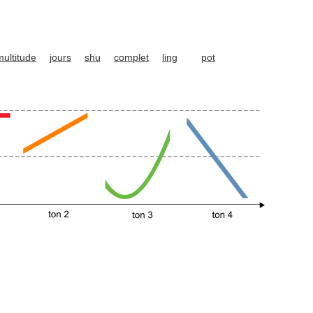
multitude
jours
shu
complet
ling
pot