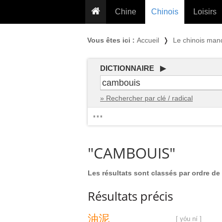
Chine
Chinois
Loisirs
... pour les nuls
Dictionnaire
Prénom
Vous êtes ici :
Accueil
❭
Le chinois man
... présentée aux enfants
Cours audio
Signe
Grammaire
Tatouage
Conseils voyageurs
DICTIONNAIRE ▶
Traducteur
PLUS (24
Plantes médicinales
» Rechercher par clé / radical
Exos & Flashcards
Proverbes
...
+50 Outils
Cuisine
PLUS »
Cinéma & films
"CAMBOUIS"
Calendrier en ligne
JO Pékin 2022
Les résultats sont classés par ordre de 
Résultats précis
油
泥
[ yóu ní ]