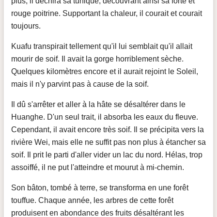
plus, il déchira sa tunique, découvrant ainsi sa forte et
rouge poitrine. Supportant la chaleur, il courait et courait
toujours.
Kuafu transpirait tellement qu'il lui semblait qu'il allait
mourir de soif. Il avait la gorge horriblement sèche.
Quelques kilomètres encore et il aurait rejoint le Soleil,
mais il n'y parvint pas à cause de la soif.
Il dû s'arrêter et aller à la hâte se désaltérer dans le
Huanghe. D'un seul trait, il absorba les eaux du fleuve.
Cependant, il avait encore très soif. Il se précipita vers la
rivière Wei, mais elle ne suffit pas non plus à étancher sa
soif. Il prit le parti d'aller vider un lac du nord. Hélas, trop
assoiffé, il ne put l'atteindre et mourut à mi-chemin.
Son bâton, tombé à terre, se transforma en une forêt
touffue. Chaque année, les arbres de cette forêt
produisent en abondance des fruits désaltérant les