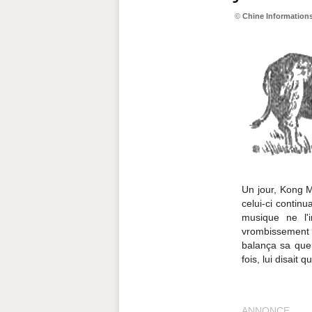
©
Chine Information
Un jour, Kong M
celui-ci contin
musique ne l'i
vrombissement d
balança sa que
fois, lui disait 
ANNONCE