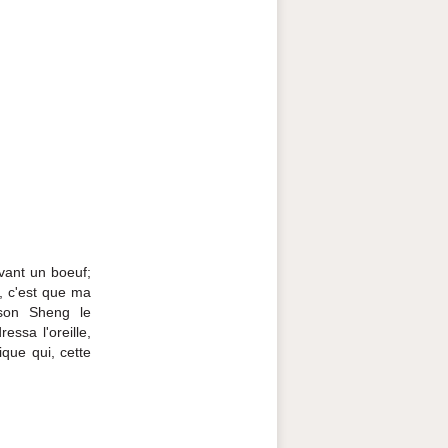
vant un boeuf;
s, c'est que ma
 son Sheng le
ssa l'oreille,
que qui, cette