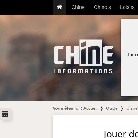
Chine
Chinois
Loisirs
... pour les nuls
Dictionnaire
Prénom
... présentée aux enfants
Cours audio
Signe
Grammaire
Tatouage
Conseils voyageurs
Traducteur
PLUS (24
Plantes médicinales
Le 
Exos & Flashcards
Proverbes
+50 Outils
Cuisine
PLUS »
Cinéma & films
Calendrier en ligne
JO Pékin 2022
Vous êtes ici :
Accueil
❭
Guide
❭
Chine
...
Jouer d