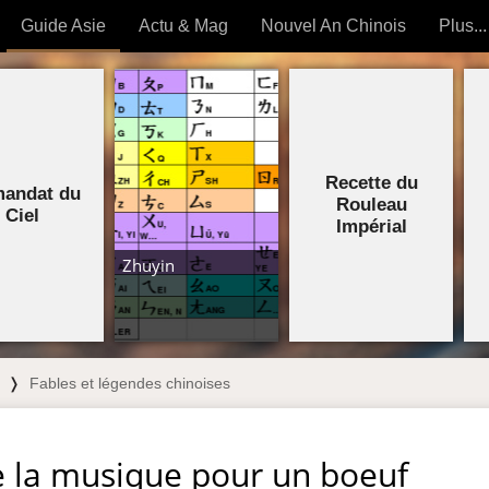
Guide Asie
Actu & Mag
Nouvel An Chinois
Plus...
Magazine
Forum (
Articles intemporels
Recette du
 OUTILS) »
mandat du
Rouleau
Ciel
Impérial
Zhuyin
❭
Fables et légendes chinoises
e la musique pour un boeuf