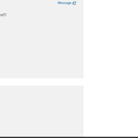
Message
#7
e!!!