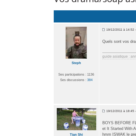
19/12/2011 à 14:52 -
Quels sont vos dra
guide asiatique : an
Steph
Ses participations : 1136
Ses discussions :
384
19/12/2011 à 18:45 -
BOYS BEFORE FLO
et It Started With 
hmm ISWAK le premie
Tian Shi