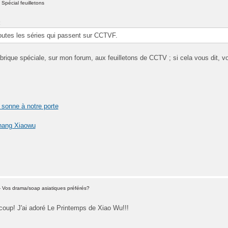
Spécial feuilletons
:
toutes les séries qui passent sur CCTVF.
rique spéciale, sur mon forum, aux feuilletons de CCTV ; si cela vous dit, v
 sonne à notre porte
hang Xiaowu
 Vos drama/soap asiatiques préférés?
coup! J'ai adoré Le Printemps de Xiao Wu!!!