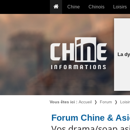
Chine
Chinois
Loisirs
... pour les nuls
Dictionnaire
Prénom
... présentée aux enfants
Cours audio
Signe
Grammaire
Tatouage
Conseils voyageurs
Traducteur
PLUS (24
Plantes médicinales
La dy
Exos & Flashcards
Proverbes
+50 Outils
Cuisine
PLUS »
Cinéma & films
Calendrier en ligne
JO Pékin 2022
Vous êtes ici :
Accueil
❭
Forum
❭
Loisi
Forum Chine & Asi
Vos drama/soap asi