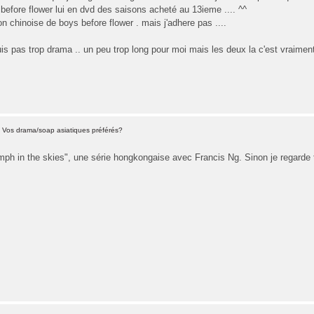
before flower lui en dvd des saisons acheté au 13ieme .... ^^
on chinoise de boys before flower . mais j'adhere pas ....
is pas trop drama .. un peu trop long pour moi mais les deux la c'est vraime
 Vos drama/soap asiatiques préférés?
umph in the skies", une série hongkongaise avec Francis Ng. Sinon je regarde