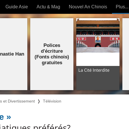
Guide Asie
Actu & Mag
Nouvel An Chinois
Plus...
Magazine
Forum (
Articles intemporels
Polices
 OUTILS) »
d'écriture
nastie Han
(Fonts chinois)
gratuites
La Cité Interdite
rs et Divertissement
❭
Télévision
e »
atiques préférés?