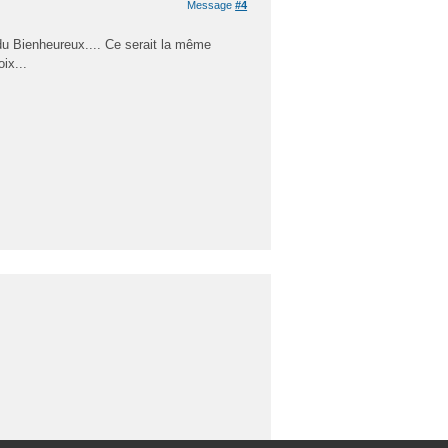
Message
#4
 du Bienheureux.... Ce serait la même
ix...