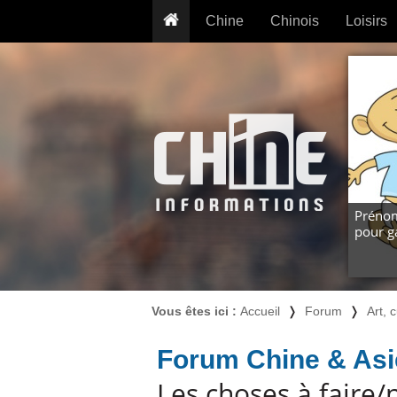
Chine
Chinois
Loisirs
... pour les nuls
Dictionnaire
Prénom
... présentée aux enfants
Cours audio
Signe
Grammaire
Tatouage
Conseils voyageurs
Traducteur
PLUS (24
Plantes médicinales
Exos & Flashcards
Proverbes
+50 Outils
Cuisine
Prénom
pour g
PLUS »
Cinéma & films
Calendrier en ligne
JO Pékin 2022
Vous êtes ici :
Accueil
❭
Forum
❭
Art, c
Forum Chine & Asi
Les choses à faire/