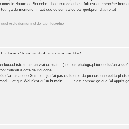
 nous la Nature de Bouddha, donc tout ce qui est fait est en complète harmon
tout ça de mémoire, il faut que ce soit validé par quelqu'un d'autre ;o)
uel est le dernier mot de la philosophie
 Les choses à faire/ne pas faire dans un temple bouddhiste?
n bouddhiste (mais un vrai de vrai ... ) ne pas photographier quelqu'un a cot
s font coucou a coté de Bouddha ....
d'art asiatique Guimet .. je n'ai pas eu le droit de prendre une petite phot
nd ... et que Wei n'est qu'un humain ... .... c'est comme ça que j'ai appris ça 