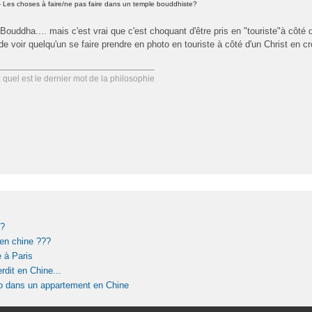
 Les choses à faire/ne pas faire dans un temple bouddhiste?
Bouddha.... mais c'est vrai que c'est choquant d'être pris en "touriste"à côté
 voir quelqu'un se faire prendre en photo en touriste à côté d'un Christ en cro
uel est le dernier mot de la philosophie
 ?
 en chine ???
e à Paris
rdit en Chine...
co dans un appartement en Chine