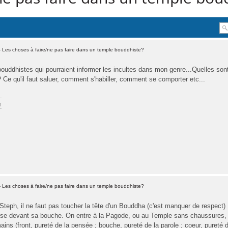
 Les choses à faire/ne pas faire dans un temple bouddhiste?
ouddhistes qui pourraient informer les incultes dans mon genre...Quelles sont
Ce qu'il faut saluer, comment s'habiller, comment se comporter etc...
n
 Les choses à faire/ne pas faire dans un temple bouddhiste?
Steph, il ne faut pas toucher la tête d'un Bouddha (c'est manquer de respect) 
se devant sa bouche. On entre à la Pagode, ou au Temple sans chaussures, et
mains (front, pureté de la pensée ; bouche, pureté de la parole ; coeur, pur