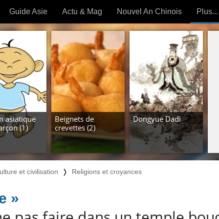
Guide Asie
Actu & Mag
Nouvel An Chinois
Plus...
Magazine
Forum (
Articles intemporels
 OUTILS) »
 asiatique
Beignets de
Dongyue Dadi
arçon (1)
crevettes (2)
ulture et civilisation
❭
Religions et croyances
e »
ne pas faire dans un temple bou