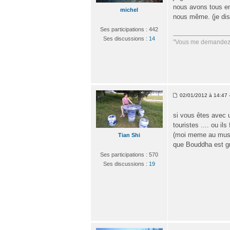
nous avons tous en
michel
nous même. (je dis 
Ses participations : 442
Ses discussions :
14
"Vous me demandez q
02/01/2012 à 14:47 -
si vous êtes avec u
touristes .... ou il
(moi meme au musée 
Tian Shi
que Bouddha est gra
Ses participations : 570
Ses discussions :
19