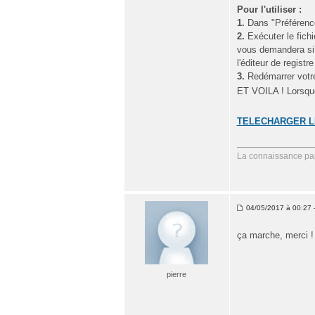
Pour l'utiliser :
1.
Dans "Préférence
2.
Exécuter le fichi
vous demandera si v
l'éditeur de regist
3.
Redémarrer votre
ET VOILA ! Lorsque 
TELECHARGER LE
La connaissance par
04/05/2017 à 00:27 -
ça marche, merci !
pierre