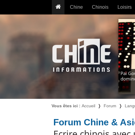
Chine
Chinois
Loisirs
... pour les nuls
Dictionnaire
Prénom
... présentée aux enfants
Cours audio
Signe
Grammaire
Tatouage
Conseils voyageurs
Traducteur
PLUS (24
Plantes médicinales
Exos & Flashcards
Proverbes
+50 Outils
Cuisine
Pai Go
domino
PLUS »
Cinéma & films
Calendrier en ligne
JO Pékin 2022
Vous êtes ici :
Accueil
❭
Forum
❭
Lang
Forum Chine & Asi
Ecrire chinois avec