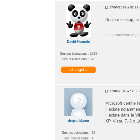
17/06/2018 à 02:38 -
Bonjour cliosep, s
La connaissance par
David Houstin
Ses participations : 2898
Ses discussions :
928
Changsha
17/06/2018 à 12:08 -
Microsoft certifie 
Il existe notamment
Il existe dans le W
theputidamo
XP, Vista, 7, 8 & 1
Ses participations : 58
Ses discussions :
1