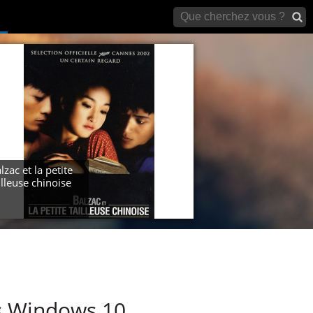
archives)
lzac et la petite
illeuse chinoise
us Windows 10