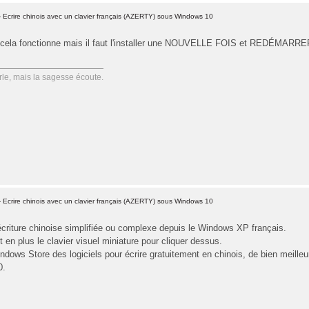
 Ecrire chinois avec un clavier français (AZERTY) sous Windows 10
i cela fonctionne mais il faut l'installer une NOUVELLE FOIS et REDÉMARRER 
le, mais la sagesse écoute.
 Ecrire chinois avec un clavier français (AZERTY) sous Windows 10
l'écriture chinoise simplifiée ou complexe depuis le Windows XP français.
 en plus le clavier visuel miniature pour cliquer dessus.
indows Store des logiciels pour écrire gratuitement en chinois, de bien meill
0.