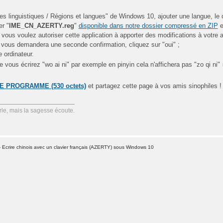
s linguistiques / Régions et langues" de Windows 10, ajouter une langue, le 
er "
IME_CN_AZERTY.reg
"
disponible dans notre dossier compressé en ZIP
e
ous voulez autoriser cette application à apporter des modifications à votre a
re vous demandera une seconde confirmation, cliquez sur "oui" ;
 ordinateur.
vous écrirez "wo ai ni" par exemple en pinyin cela n'affichera pas "zo qi ni"
 PROGRAMME (530 octets)
et partagez cette page à vos amis sinophiles !
le, mais la sagesse écoute.
 Ecrire chinois avec un clavier français (AZERTY) sous Windows 10