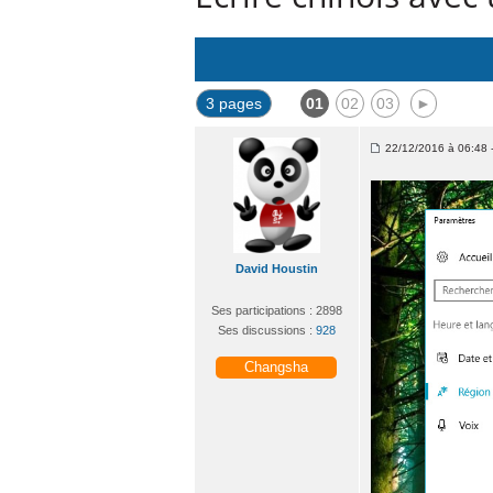
3 pages
01
02
03
►
22/12/2016 à 06:48 -
David Houstin
Ses participations : 2898
Ses discussions :
928
Changsha