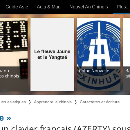
Guide Asie
Actu & Mag
Nouvel An Chinois
Plus...
Magazine
Forum (
Articles intemporels
 OUTILS) »
Le fleuve Jaune
et le Yangtsé
w ou
Chine Nouvelle
Ba
s chinois
ta
ues asiatiques
❭
Apprendre le chinois
❭
Caractères et écriture
e »
 un clavier français (AZERTY) so