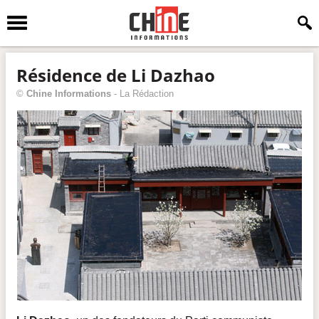
Résidence de Li Dazhao
©
Chine Informations
-
La Rédaction