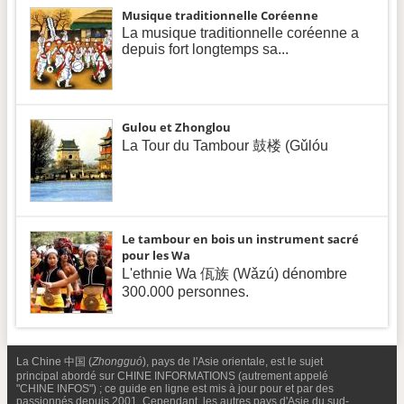
Musique traditionnelle Coréenne
La musique traditionnelle coréenne a
depuis fort longtemps sa...
Gulou et Zhonglou
La Tour du Tambour 鼓楼 (Gǔlóu
Le tambour en bois un instrument sacré
pour les Wa
L'ethnie Wa 佤族 (Wǎzú) dénombre
300.000 personnes.
La Chine 中国 (
Zhongguó
), pays de l'Asie orientale, est le sujet
principal abordé sur CHINE INFORMATIONS (autrement appelé
"CHINE INFOS") ; ce guide en ligne est mis à jour pour et par des
passionnés depuis 2001. Cependant, les autres pays d'Asie du sud-