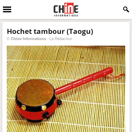
Hochet tambour (Taogu)
©
Chine Informations
-
La Rédaction