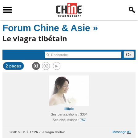
Forum Chine & Asie »
Le viagra tibétain
2 pages
01
02
►
lililele
Ses participations : 3364
Ses discussions :
757
Message
#1
28/01/2011 à 17:26 - Le viagra tibétain