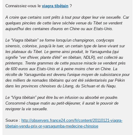
Connaissiez-vous le
viagra tibétain
?
A croire que certains sont prêts à tout pour doper leur vie sexuelle. Car
quelques pincées de cette larve séchée venue du Tibet se vendent
aujourd'hui des centaines d'euros en Chine ou aux Etats-Unis.
Le “Viagra tibétain” se forme lorsqu'un champignon, cordyceps
sinensis, colonise, jusqu'à le tuer, un certain type de larve vivant sur
les plateaux du Tibet. Le germe ainsi produit, le Yarsagumba (qui
signifie "ver d'hiver, plante d'été" en tibétain, NDLR), est collecté au
printemps. Trente grammes de cette pousse miracle se vendent près
de 600 euros aux Etats-Unis et à peine moins cher en Chine. La
récolte de Yarsagumba est devenu l'unique moyen de subsistance pour
des milliers de nomades tibétains qui ont été sédentarisés par Pékin
dans les provinces chinoises du Litang, du Sichuan et du Naqu.
Le “Vigra tibétain” peut être bu en infusion ou absorbé en poudre.
Consommé chaque matin au petit-déjeuner, il aurait le pouvoir de
revigorer la vie sexuelle.
Source :
http://observers.france24.com/fr/content/20110121-viagra-
tibetain-vendu-prix-or-yarsagumba-medecine-chinoise