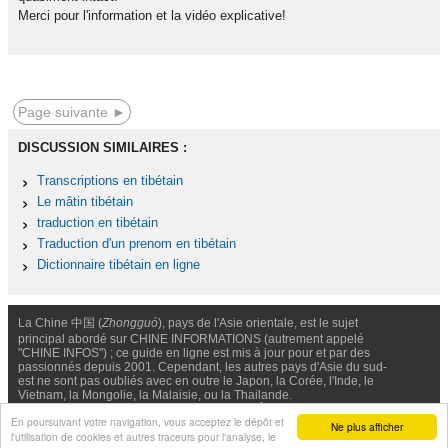
Merci pour l'information et la vidéo explicative!
Page suivante ►
DISCUSSION SIMILAIRES :
Transcriptions en tibétain
Le mâtin tibétain
traduction en tibétain
Traduction d'un prenom en tibétain
Dictionnaire tibétain en ligne
La Chine 中国 (
Zhongguó
), pays de l'Asie orientale, est le sujet
principal abordé sur CHINE INFORMATIONS (autrement appelé
"CHINE INFOS") ; ce guide en ligne est mis à jour pour et par des
passionnés depuis 2001. Cependant, les autres pays d'Asie du sud-
est ne sont pas oubliés avec en outre le Japon, la Corée, l'Inde, le
Vietnam, la Mongolie, la Malaisie, ou la Thailande.
Nous contacter
-
Facebook
-
Confidentialité & Cookies
En poursuivant votre navigation, vous acceptez le dépôt et
Ne plus afficher
l'utilisation de cookies et autres traceurs pour l'analyse, le
© Chine Informations, 2026 - Tous droits réservés (depuis 2001)