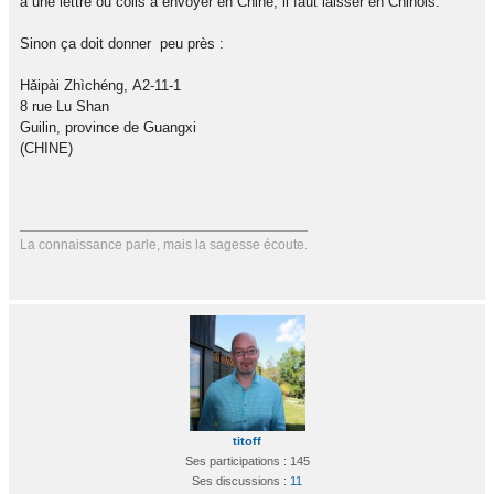
a une lettre ou colis à envoyer en Chine, il faut laisser en Chinois.
Sinon ça doit donner peu près :
Hǎipài Zhìchéng, A2-11-1
8 rue Lu Shan
Guilin, province de Guangxi
(CHINE)
La connaissance parle, mais la sagesse écoute.
titoff
Ses participations : 145
Ses discussions :
11