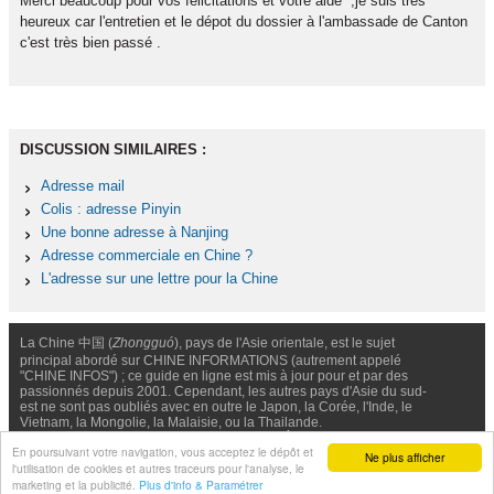
Merci beaucoup pour vos félicitations et votre aide ,je suis très
heureux car l'entretien et le dépot du dossier à l'ambassade de Canton
c'est très bien passé .
DISCUSSION SIMILAIRES :
Adresse mail
Colis : adresse Pinyin
Une bonne adresse à Nanjing
Adresse commerciale en Chine ?
L'adresse sur une lettre pour la Chine
La Chine 中国 (
Zhongguó
), pays de l'Asie orientale, est le sujet
principal abordé sur CHINE INFORMATIONS (autrement appelé
"CHINE INFOS") ; ce guide en ligne est mis à jour pour et par des
passionnés depuis 2001. Cependant, les autres pays d'Asie du sud-
est ne sont pas oubliés avec en outre le Japon, la Corée, l'Inde, le
Vietnam, la Mongolie, la Malaisie, ou la Thailande.
Nous contacter
-
Facebook
-
Confidentialité & Cookies
En poursuivant votre navigation, vous acceptez le dépôt et
Ne plus afficher
l'utilisation de cookies et autres traceurs pour l'analyse, le
© Chine Informations, 2026 - Tous droits réservés (depuis 2001)
marketing et la publicité.
Plus d'info & Paramétrer