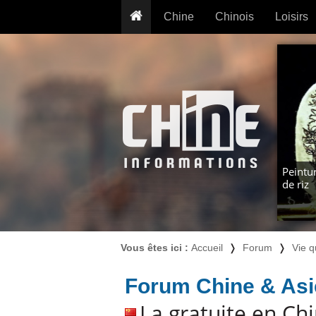
Chine
Chinois
Loisirs
... pour les nuls
Dictionnaire
Prénom
... présentée aux enfants
Cours audio
Signe
Grammaire
Tatouage
Conseils voyageurs
Traducteur
PLUS (24
Plantes médicinales
Exos & Flashcards
Proverbes
+50 Outils
Cuisine
Peintur
de riz
PLUS »
Cinéma & films
Calendrier en ligne
JO Pékin 2022
Vous êtes ici :
Accueil
❭
Forum
❭
Vie q
Forum Chine & Asi
La gratuite en Ch