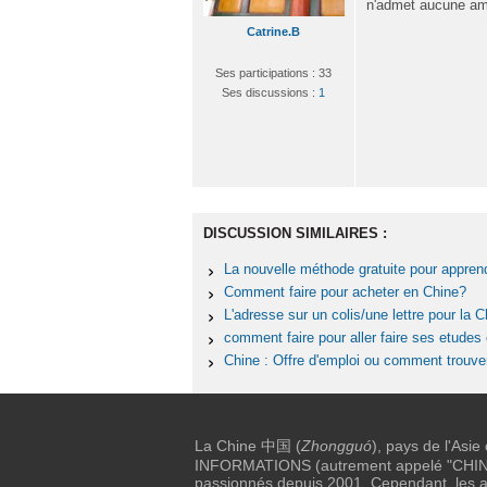
n'admet aucune am
Catrine.B
Ses participations : 33
Ses discussions :
1
DISCUSSION SIMILAIRES :
La nouvelle méthode gratuite pour apprend
Comment faire pour acheter en Chine?
L'adresse sur un colis/une lettre pour la 
comment faire pour aller faire ses etudes
Chine : Offre d'emploi ou comment trouver 
La Chine 中国 (
Zhongguó
), pays de l'Asie
INFORMATIONS (autrement appelé "CHINE I
passionnés depuis 2001. Cependant, les au