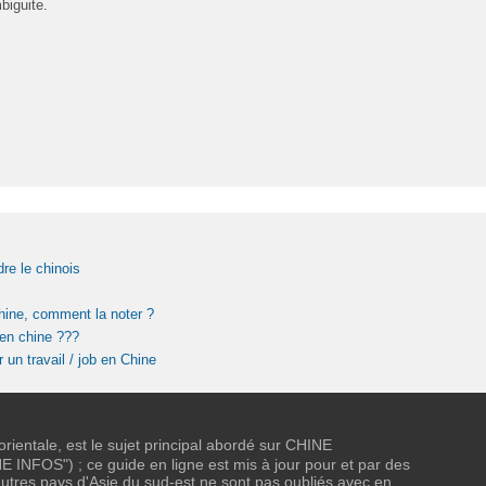
biguite.
re le chinois
Chine, comment la noter ?
 en chine ???
un travail / job en Chine
 orientale, est le sujet principal abordé sur CHINE
NFOS") ; ce guide en ligne est mis à jour pour et par des
tres pays d'Asie du sud-est ne sont pas oubliés avec en