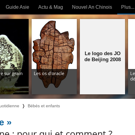
Guide Asie
Actu & Mag
Nouvel An Chinois
Plus...
Magazine
Forum (
Articles intemporels
 OUTILS) »
Le logo des JO
de Beijing 2008
e sur grain
Les os d'oracle
Le
dé
uotidienne
❭
Bébés et enfants
e »
ine : pour qui et comment ?