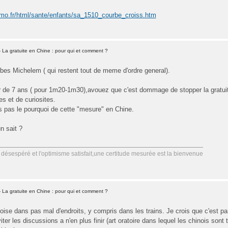
imo.fr/html/sante/enfants/sa_1510_courbe_croiss.htm
 La gratuite en Chine : pour qui et comment ?
bes Michelem ( qui restent tout de meme d'ordre general).
 de 7 ans ( pour 1m20-1m30),avouez que c'est dommage de stopper la gratuit
s et de curiosites.
rs pas le pourquoi de cette "mesure" en Chine.
n sait ?
désespéré et l'optimisme satisfait,une certitude mesurée est la bienvenue
 La gratuite en Chine : pour qui et comment ?
toise dans pas mal d'endroits, y compris dans les trains. Je crois que c'est p
viter les discussions a n'en plus finir (art oratoire dans lequel les chinois sont