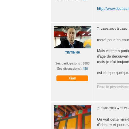
http://www.doctiss
02/06/2009 à 02:59 -
merci pour les cour
Mais meme a partir
TINTIN 66
d'age de decouverte
mais je n'ai toujou
Ses participations : 3803
Ses discussions :
450
est ce que quelqu'u
Xian
Entre le pessimisme 
02/06/2009 à 05:24 -
On voit cette mini-
d'identite et pour e