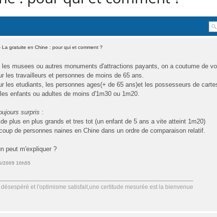
 La gratuite en Chine : pour qui et comment ?
 les musees ou autres monuments d'attractions payants, on a coutume de voir
r les travailleurs et personnes de moins de 65 ans.
ur les etudiants, les personnes ages(+ de 65 ans)et les possesseurs de cart
 les enfants ou adultes de moins d'1m30 ou 1m20.
oujours surpris
:
 de plus en plus grands et tres tot (un enfant de 5 ans a vite atteint 1m20)
aucoup de personnes naines en Chine dans un ordre de comparaison relatif.
n peut m'expliquer ?
06/2009 10h55
désespéré et l'optimisme satisfait,une certitude mesurée est la bienvenue