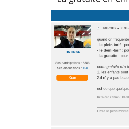
01/06/2009 à 08:36 -
quand on frequente
-
le plein tarif
: pou
-
le demi-tarif
: po
TINTIN 66
-
la gratuite
: pour
Ses participations : 3803
cette gratuite m'a t
Ses discussions :
450
1. les enfants sont
Xian
2.il n' y a pas be
est ce que quelqu'u
Dernière édition : 01/
Entre le pessimisme 