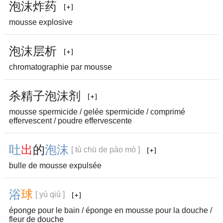
泡
沫
炸
药
mousse explosive
泡
沫
层
析
chromatographie par mousse
杀
精
子
泡
沫
剂
mousse spermicide / gelée spermicide / comprimé
effervescent / poudre effervescente
吐
出
的
泡
沫
[ tù chū de pào mò ]
bulle de mousse expulsée
浴
球
[ yù qiú ]
éponge pour le bain / éponge en mousse pour la douche /
fleur de douche