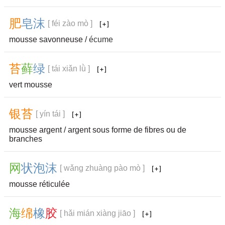
肥
皂
沫
[ féi zào mò ]
mousse savonneuse /
écume
苔
藓
绿
[ tái xiǎn lǜ ]
vert mousse
银
苔
[ yín tái ]
mousse argent / argent sous forme de fibres ou de
branches
网
状
泡
沫
[ wǎng zhuàng pào mò ]
mousse réticulée
海
绵
橡
胶
[ hǎi mián xiàng jiāo ]