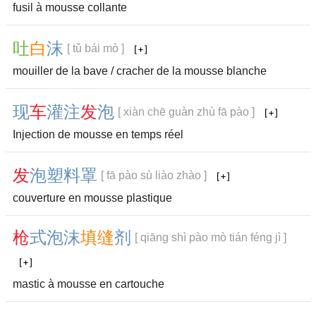
fusil à mousse collante
吐
白
沫
[ tǔ bái mò ]
mouiller de la bave / cracher de la mousse blanche
现
车
灌
注
发
泡
[ xiàn chē guàn zhù fā pào ]
Injection de mousse en temps réel
发
泡
塑
料
罩
[ fā pào sù liào zhào ]
couverture en mousse plastique
枪
式
泡
沫
填
缝
剂
[ qiāng shì pào mò tián féng jì ]
mastic à mousse en cartouche