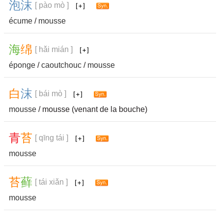
泡
沫
[ pào mò ]
écume
/
mousse
海
绵
[ hǎi mián ]
éponge
/
caoutchouc
/
mousse
白
沫
[ bái mò ]
mousse
/ mousse (venant de la bouche)
青
苔
[ qīng tái ]
mousse
苔
藓
[ tái xiǎn ]
mousse