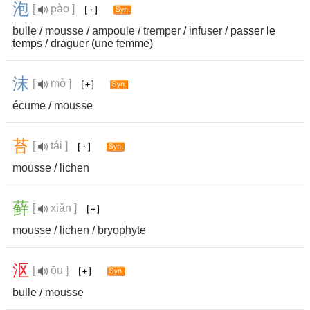
泡
[
pào ]
bulle
/
mousse
/
ampoule
/
tremper
/
infuser
/ passer le
temps / draguer (une femme)
沫
[
mò ]
écume
/
mousse
苔
[
tái ]
mousse
/
lichen
藓
[
xiǎn ]
mousse
/
lichen
/
bryophyte
沤
[
ōu ]
bulle
/
mousse