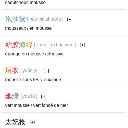
caoutchouc mousse
泡
沫
状
[ pào mò zhuàng ]
mousseux
/ en mousse
粘
胶
海
绵
[ zhān jiāo hǎi mián ]
éponge en mousse adhésive
垣
衣
[ yuán yī ]
mousse sous les vieux murs
幽
绿
[ yōu lǜ ]
vert mousse / vert foncé de mer
太
妃
枪