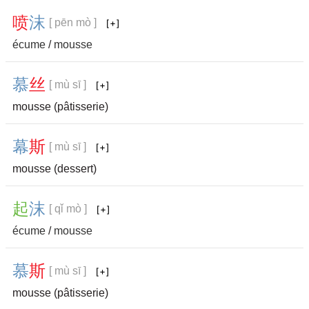
喷
沫
[ pēn mò ]
écume
/
mousse
慕
丝
[ mù sī ]
mousse (pâtisserie)
幕
斯
[ mù sī ]
mousse (dessert)
起
沫
[ qǐ mò ]
écume
/
mousse
慕
斯
[ mù sī ]
mousse (pâtisserie)