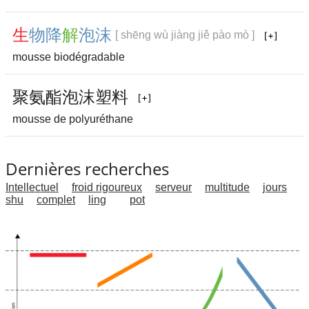
生
物
降
解
泡
沫
[ shēng wù jiàng jiě pào mò ]
mousse biodégradable
聚
氨
酯
泡
沫
塑
料
mousse de polyuréthane
Dernières recherches
Intellectuel
froid rigoureux
serveur
multitude
jours
shu
complet
ling
pot