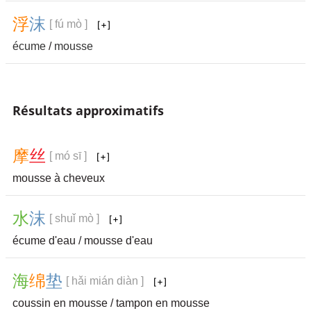
浮
沫
[ fú mò ]
écume
/
mousse
Résultats approximatifs
摩
丝
[ mó sī ]
mousse à cheveux
水
沫
[ shuǐ mò ]
écume d'eau / mousse d'eau
海
绵
垫
[ hǎi mián diàn ]
coussin en mousse / tampon en mousse