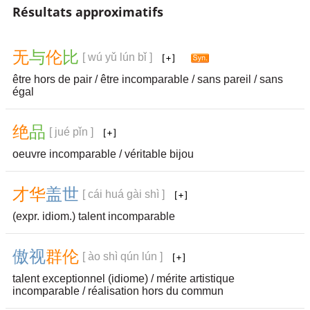
Résultats approximatifs
无
与
伦
比
[ wú yǔ lún bǐ ]
être hors de pair / être incomparable / sans pareil / sans
égal
绝
品
[ jué pǐn ]
oeuvre incomparable / véritable bijou
才
华
盖
世
[ cái huá gài shì ]
(expr. idiom.) talent incomparable
傲
视
群
伦
[ ào shì qún lún ]
talent exceptionnel (idiome) / mérite artistique
incomparable / réalisation hors du commun