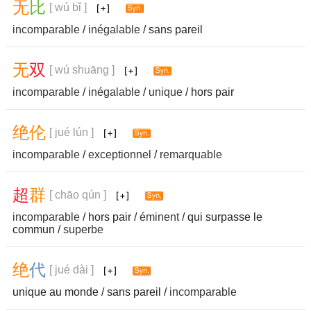
无
比
[ wú bǐ ]
incomparable
/
inégalable
/ sans pareil
无
双
[ wú shuāng ]
incomparable
/
inégalable
/
unique
/ hors pair
绝
伦
[ jué lún ]
incomparable
/
exceptionnel
/
remarquable
超
群
[ chāo qún ]
incomparable
/ hors pair /
éminent
/ qui surpasse le
commun /
superbe
绝
代
[ jué dài ]
unique au monde / sans pareil /
incomparable