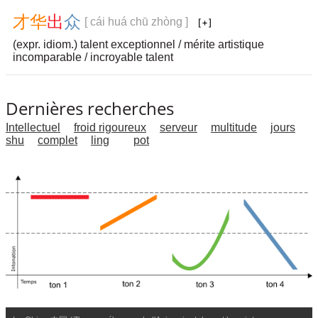
才
华
出
众
[ cái huá chū zhòng ]
(expr. idiom.) talent exceptionnel / mérite artistique
incomparable / incroyable talent
Dernières recherches
Intellectuel
froid rigoureux
serveur
multitude
jours
shu
complet
ling
pot