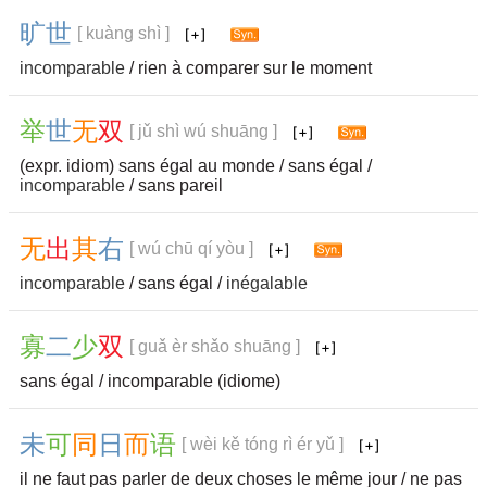
旷
世
[ kuàng shì ]
incomparable
/ rien à comparer sur le moment
举
世
无
双
[ jǔ shì wú shuāng ]
(expr. idiom) sans égal au monde / sans égal /
incomparable
/ sans pareil
无
出
其
右
[ wú chū qí yòu ]
incomparable
/ sans égal /
inégalable
寡
二
少
双
[ guǎ èr shǎo shuāng ]
sans égal / incomparable (idiome)
未
可
同
日
而
语
[ wèi kě tóng rì ér yǔ ]
il ne faut pas parler de deux choses le même jour / ne pas