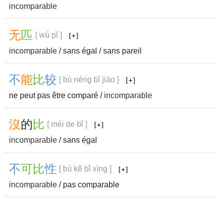
incomparable
无
匹
[ wú pǐ ]
incomparable
/ sans égal / sans pareil
不
能
比
较
[ bù néng bǐ jiào ]
ne peut pas être comparé /
incomparable
沒
的
比
[ méi de bǐ ]
incomparable
/ sans égal
不
可
比
性
[ bù kě bǐ xìng ]
incomparable
/ pas comparable