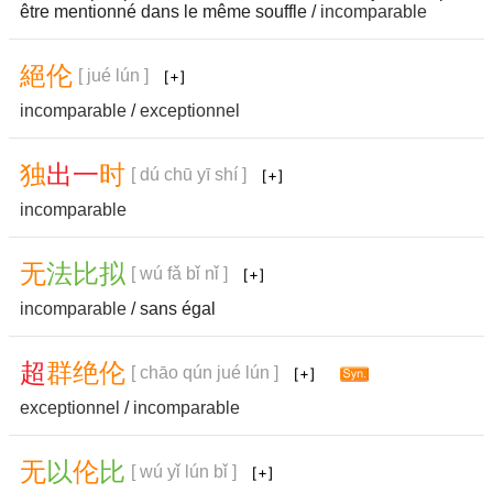
être mentionné dans le même souffle /
incomparable
絕
伦
[ jué lún ]
incomparable
/
exceptionnel
独
出
一
时
[ dú chū yī shí ]
incomparable
无
法
比
拟
[ wú fǎ bǐ nǐ ]
incomparable
/ sans égal
超
群
绝
伦
[ chāo qún jué lún ]
exceptionnel
/
incomparable
无
以
伦
比
[ wú yǐ lún bǐ ]