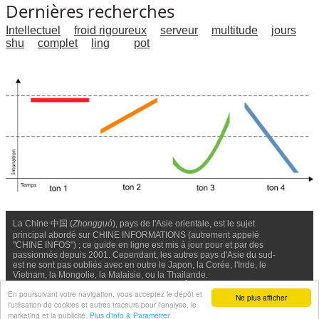
Dernières recherches
Intellectuel
froid rigoureux
serveur
multitude
jours
shu
complet
ling
pot
La Chine 中国 (
Zhongguó
), pays de l'Asie orientale, est le sujet
principal abordé sur CHINE INFORMATIONS (autrement appelé
"CHINE INFOS") ; ce guide en ligne est mis à jour pour et par des
passionnés depuis 2001. Cependant, les autres pays d'Asie du sud-
est ne sont pas oubliés avec en outre le Japon, la Corée, l'Inde, le
Vietnam, la Mongolie, la Malaisie, ou la Thailande.
Nous contacter
-
Facebook
-
Confidentialité & Cookies
En poursuivant votre navigation, vous acceptez le dépôt et
Ne plus afficher
l'utilisation de cookies et autres traceurs pour l'analyse, le
© Chine Informations, 2026 - Tous droits réservés (depuis 2001)
marketing et la publicité.
Plus d'info & Paramétrer