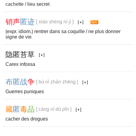
cachette
/ lieu secret
销
声
匿
迹
[ xiāo shēng nì jì ]
(expr. idiom.) rentrer dans sa coquille / ne plus donner
signe de vie
隐
匿
苔
草
Carex infossa
布
匿
战
争
[ bù nì zhàn zhēng ]
Guerres puniques
藏
匿
毒
品
[ cáng nì dú pǐn ]
cacher des drogues