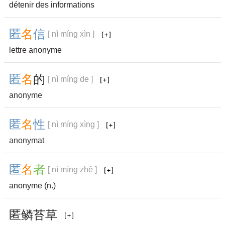
détenir des informations
匿
名
信
[ nì míng xìn ]
lettre anonyme
匿
名
的
[ nì míng de ]
anonyme
匿
名
性
[ nì míng xìng ]
anonymat
匿
名
者
[ nì míng zhě ]
anonyme (n.)
匿
鳞
苔
草