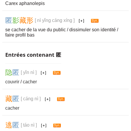
Carex aphanolepis
匿
影
藏
形
[ nì yǐng cáng xíng ]
se cacher de la vue du public / dissimuler son identité /
faire profil bas
Entrées contenant 匿
隐
匿
[ yǐn nì ]
couvrir
/
cacher
藏
匿
[ cáng nì ]
cacher
逃
匿
[ táo nì ]