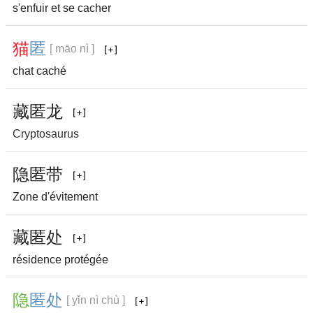
s'enfuir et se cacher
猫
匿
[ māo nì ]
chat caché
藏
匿
龙
Cryptosaurus
隐
匿
带
Zone d'évitement
藏
匿
处
résidence protégée
隐
匿
处
[ yǐn nì chù ]