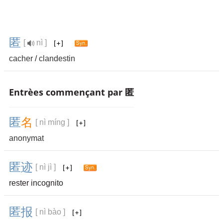
匿
[
nì ]
cacher
/
clandestin
Entrèes commençant par 匿
匿
名
[ nì míng ]
anonymat
匿
迹
[ nì jì ]
rester incognito
匿
报
[ nì bào ]