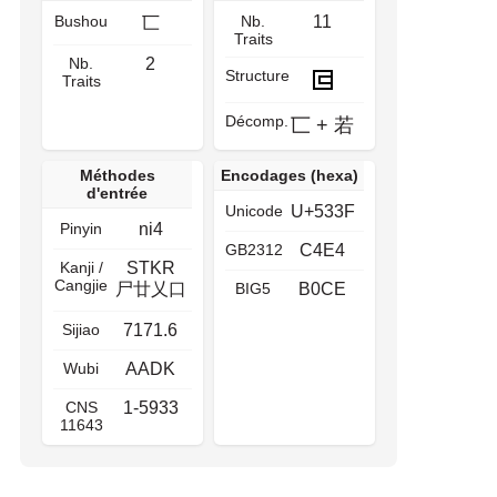
Bushou
Nb.
11
匸
Traits
Nb.
2
Structure
Traits
Décomp.
匸
+
若
Méthodes
Encodages (hexa)
d'entrée
Unicode
U+533F
Pinyin
ni4
GB2312
C4E4
Kanji /
STKR
Cangjie
尸廿乂口
BIG5
B0CE
Sijiao
7171.6
Wubi
AADK
CNS
1-5933
11643