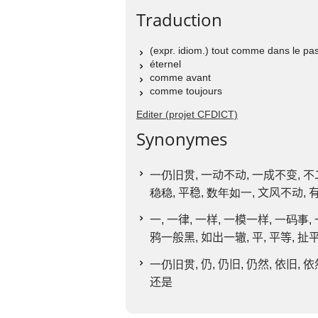
Traduction
(expr. idiom.) tout comme dans le pa
éternel
comme avant
comme toujours
Editer (projet CFDICT)
Synonymes
一仍旧贯,
一动不动
,
一成不变
,
不
稳稳,
平稳
, 数年如一,
文风不动
,
一
,
一律
,
一样
,
一模一样
, 一码事,
鸦一般黑
,
如出一辙
,
平
,
平等
,
扯
一仍旧贯,
仍
,
仍旧
,
仍然
,
依旧
,
依
还是