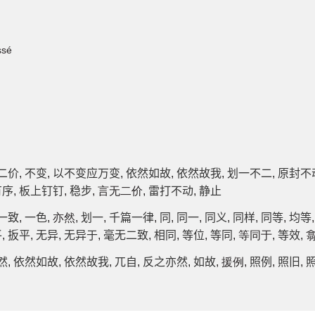
ssé
二价
,
不变
,
以不变应万变
,
依然如故
,
依然故我
,
划一不二
,
原封不
有序
,
板上钉钉
,
稳步
, 言无二价,
雷打不动
,
静止
一致
,
一色
, 亦然,
划一
,
千篇一律
,
同
,
同一
,
同义
,
同样
,
同等
,
均等
平
,
扳平
,
无异
,
无异于
,
毫无二致
,
相同
,
等位
,
等同
, 等同于,
等效
, 
然
,
依然如故
,
依然故我
,
兀自
,
反之亦然
,
如故
, 援例,
照例
,
照旧
,