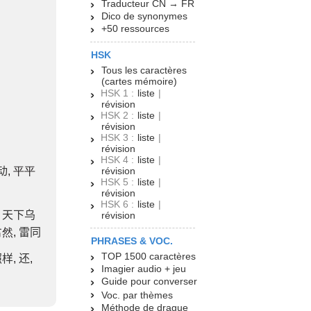
Traducteur CN → FR
Dico de synonymes
+50 ressources
HSK
Tous les caractères
(cartes mémoire)
HSK 1 :
liste
|
révision
HSK 2 :
liste
|
révision
HSK 3 :
liste
|
révision
HSK 4 :
liste
|
动
, 平平
révision
HSK 5 :
liste
|
révision
HSK 6 :
liste
|
,
天下乌
révision
翕然,
雷同
PHRASES & VOC.
TOP 1500 caractères
照样
,
还
,
Imagier audio + jeu
Guide pour converser
Voc. par thèmes
Méthode de drague