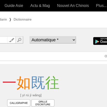
Guide Asie
Actu & Mag
Nouvel An Chinois
Plus...
Magazine
Forum (
darin
❭
Dictionnaire
Articles intemporels
 OUTILS) »
O
一
如
既
往
[ yī rú jì wǎng]