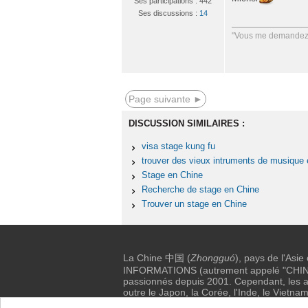
Ses participations : 442
Ses discussions :
14
"Vous me demandez q
Page suivante ►
DISCUSSION SIMILAIRES :
visa stage kung fu
trouver des vieux intruments de musique 
Stage en Chine
Recherche de stage en Chine
Trouver un stage en Chine
La Chine 中国 (
Zhongguó
), pays de l'Asie
INFORMATIONS (autrement appelé "CHINE I
passionnés depuis 2001. Cependant, les au
outre le Japon, la Corée, l'Inde, le Vietnam