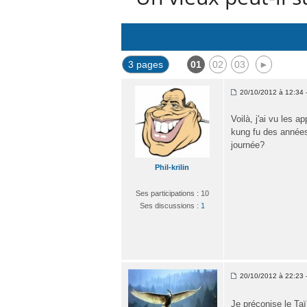
3 pages
01
02
03
►
20/10/2012 à 12:34 -
Voilà, j'ai vu les 
kung fu des années
journée?
Phil-krilin
Ses participations : 10
Ses discussions :
1
20/10/2012 à 22:23 -
Je préconise le Ta