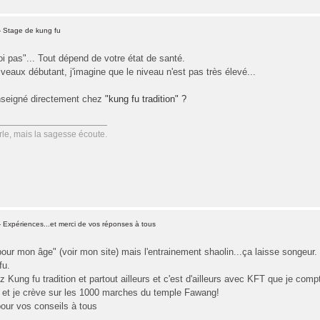
- Stage de kung fu
oi pas"... Tout dépend de votre état de santé.
iveaux débutant, j'imagine que le niveau n'est pas très élevé...
nseigné directement chez
"kung fu tradition" ?
le, mais la sagesse écoute.
 Expériences...et merci de vos réponses à tous
our mon âge" (voir mon site) mais l'entrainement shaolin...ça laisse songeur.
fu.
z Kung fu tradition et partout ailleurs et c'est d'ailleurs avec KFT que je compt
 et je crève sur les 1000 marches du temple Fawang!
pour vos conseils à tous