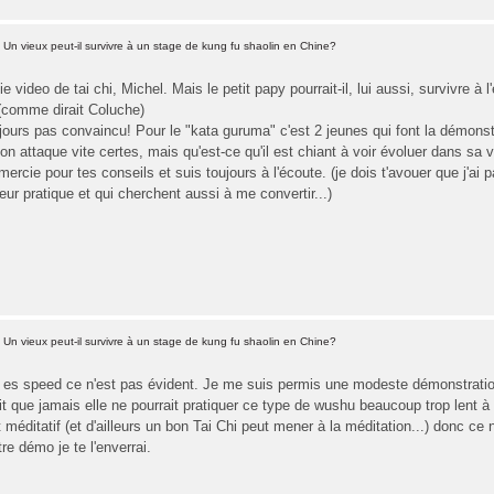
Un vieux peut-il survivre à un stage de kung fu shaolin en Chine?
ie video de tai chi, Michel. Mais le petit papy pourrait-il, lui aussi, survivre 
 (comme dirait Coluche)
jours pas convaincu! Pour le "kata guruma" c'est 2 jeunes qui font la démonst
on attaque vite certes, mais qu'est-ce qu'il est chiant à voir évoluer dans sa vi
ercie pour tes conseils et suis toujours à l'écoute. (je dois t'avouer que j'ai 
ur pratique et qui cherchent aussi à me convertir...)
Un vieux peut-il survivre à un stage de kung fu shaolin en Chine?
u es speed ce n'est pas évident. Je me suis permis une modeste démonstratio
it que jamais elle ne pourrait pratiquer ce type de wushu beaucoup trop lent à s
t méditatif (et d'ailleurs un bon Tai Chi peut mener à la méditation...) donc ce
re démo je te l'enverrai.