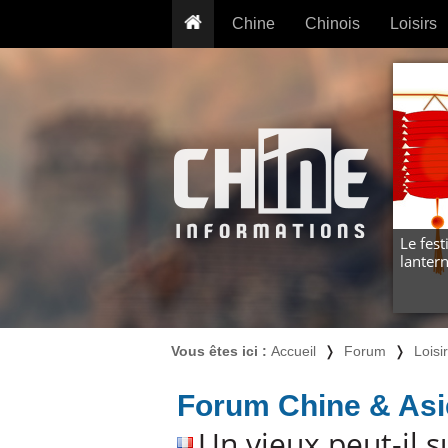
Chine
Chinois
Loisirs
... pour les nuls
Dictionnaire
Prénom
... présentée aux enfants
Cours audio
Signe
Grammaire
Tatouage
Conseils voyageurs
Traducteur
PLUS (24
Plantes médicinales
Exos & Flashcards
Proverbes
+50 Outils
Cuisine
Le fest
lanter
PLUS »
Cinéma & films
Calendrier en ligne
JO Pékin 2022
Vous êtes ici :
Accueil
❭
Forum
❭
Loisi
Forum Chine & Asi
Un vieux peut-il s