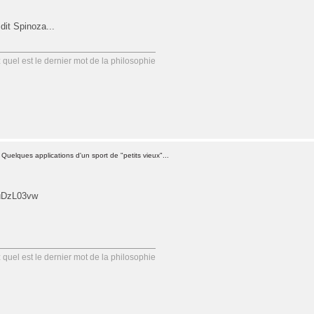
dit Spinoza...
uel est le dernier mot de la philosophie
Quelques applications d'un sport de "petits vieux"...
luDzL03vw
uel est le dernier mot de la philosophie