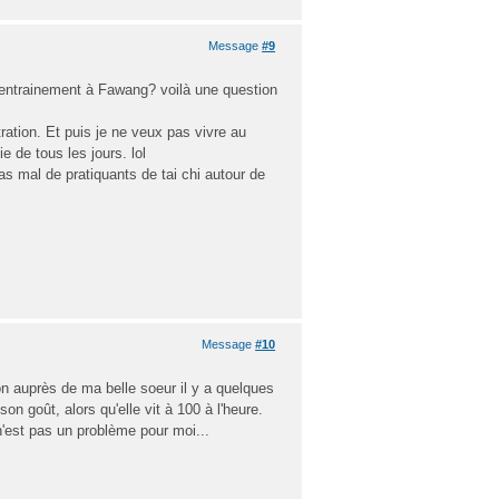
Message
#9
à l'entrainement à Fawang? voilà une question
ration. Et puis je ne veux pas vivre au
e de tous les jours. lol
pas mal de pratiquants de tai chi autour de
Message
#10
n auprès de ma belle soeur il y a quelques
on goût, alors qu'elle vit à 100 à l'heure.
 n'est pas un problème pour moi...