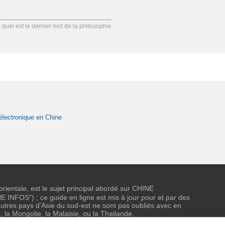
uel est le dernier mot de la philosophie
électronique en Chine
 orientale, est le sujet principal abordé sur CHINE
NFOS") ; ce guide en ligne est mis à jour pour et par des
tres pays d'Asie du sud-est ne sont pas oubliés avec en
, la Mongolie, la Malaisie, ou la Thailande.