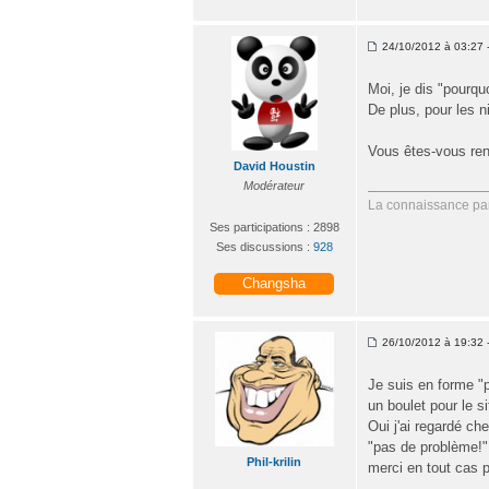
24/10/2012 à 03:27 
Moi, je dis "pourqu
De plus, pour les n
Vous êtes-vous re
David Houstin
Modérateur
La connaissance par
Ses participations : 2898
Ses discussions :
928
Changsha
26/10/2012 à 19:32 -
Je suis en forme "p
un boulet pour le si
Oui j'ai regardé che
"pas de problème!"
Phil-krilin
merci en tout cas 