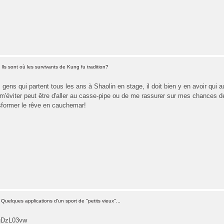
Ils sont où les survivants de Kung fu tradition?
 gens qui partent tous les ans à Shaolin en stage, il doit bien y en avoir qui au
m'éviter peut être d'aller au casse-pipe ou de me rassurer sur mes chances de
sformer le rêve en cauchemar!
Quelques applications d'un sport de "petits vieux"...
luDzL03vw