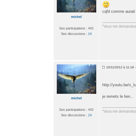
cqfd comme aurait 
michel
"Vous me demandez q
Ses participations : 442
Ses discussions :
14
10/11/2012 à 11:18 - 
http://youtu.be/x_
je remets le lien...
michel
Ses participations : 442
"Vous me demandez q
Ses discussions :
14