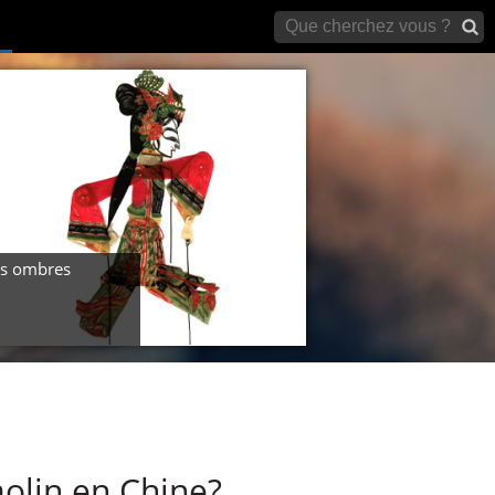
archives)
s ombres
aolin en Chine?