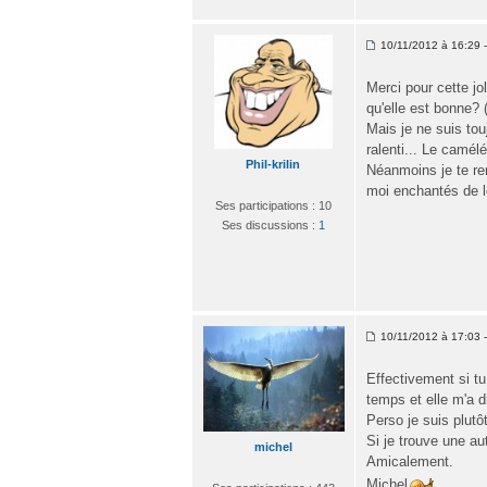
10/11/2012 à 16:29 - 
Merci pour cette jol
qu'elle est bonne?
Mais je ne suis tou
ralenti... Le camélé
Phil-krilin
Néanmoins je te rem
moi enchantés de le
Ses participations : 10
Ses discussions :
1
10/11/2012 à 17:03 - 
Effectivement si t
temps et elle m'a d
Perso je suis plutô
Si je trouve une aut
michel
Amicalement.
Michel