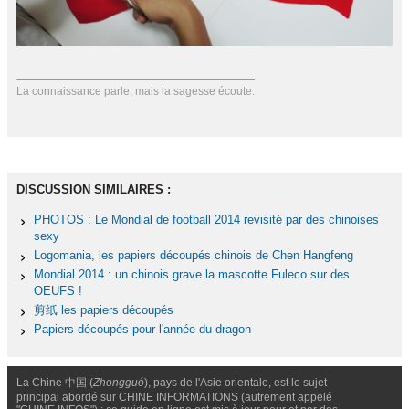
La connaissance parle, mais la sagesse écoute.
DISCUSSION SIMILAIRES :
PHOTOS : Le Mondial de football 2014 revisité par des chinoises
sexy
Logomania, les papiers découpés chinois de Chen Hangfeng
Mondial 2014 : un chinois grave la mascotte Fuleco sur des
OEUFS !
剪纸 les papiers découpés
Papiers découpés pour l'année du dragon
La Chine 中国 (
Zhongguó
), pays de l'Asie orientale, est le sujet
principal abordé sur CHINE INFORMATIONS (autrement appelé