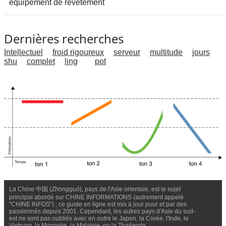
équipement de revêtement
Dernières recherches
Intellectuel
froid rigoureux
serveur
multitude
jours
shu
complet
ling
pot
La Chine 中国 (
Zhongguó
), pays de l'Asie orientale, est le sujet
principal abordé sur CHINE INFORMATIONS (autrement appelé
"CHINE INFOS") ; ce guide en ligne est mis à jour pour et par des
passionnés depuis 2001. Cependant, les autres pays d'Asie du sud-
est ne sont pas oubliés avec en outre le Japon, la Corée, l'Inde, le
Vietnam, la Mongolie, la Malaisie, ou la Thailande.