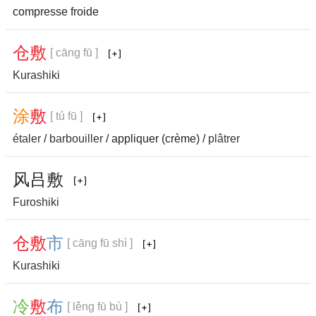
compresse froide
仓
敷
[ cāng fū ]
Kurashiki
涂
敷
[ tú fū ]
étaler
/
barbouiller
/ appliquer (crème) /
plâtrer
风
吕
敷
Furoshiki
仓
敷
市
[ cāng fū shì ]
Kurashiki
冷
敷
布
[ lěng fū bù ]