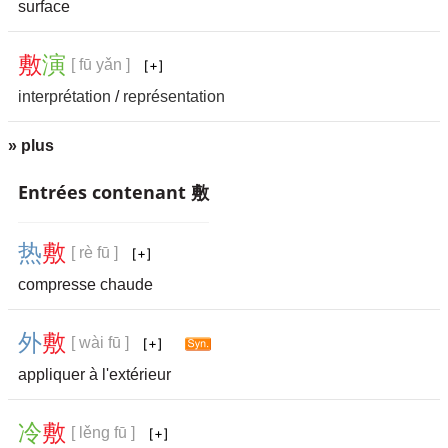
surface
敷
演
[ fū yǎn ]
interprétation
/
représentation
» plus
Entrées contenant 敷
热
敷
[ rè fū ]
compresse chaude
外
敷
[ wài fū ]
appliquer à l'extérieur
冷
敷
[ lěng fū ]