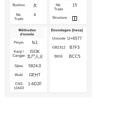
Bushou
Nb.
15
攵
Traits
Nb.
4
Structure
Traits
Méthodes
Encodages (hexa)
d'entrée
Unicode
U+6577
Pinyin
fu1
GB2312
B7F3
Kanji /
ISOK
Cangjie
戈尸人乂
BIG5
BCC5
Sijiao
5824.0
Wubi
GEHT
CNS
1-6D2F
11643