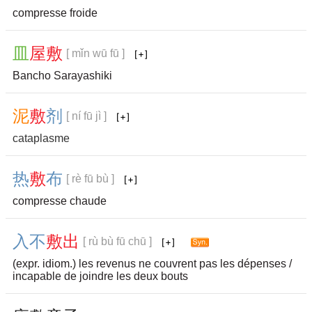
compresse froide
皿
屋
敷
[ mǐn wū fū ]
Bancho Sarayashiki
泥
敷
剂
[ ní fū jì ]
cataplasme
热
敷
布
[ rè fū bù ]
compresse chaude
入
不
敷
出
[ rù bù fū chū ]
(expr. idiom.) les revenus ne couvrent pas les dépenses /
incapable de joindre les deux bouts