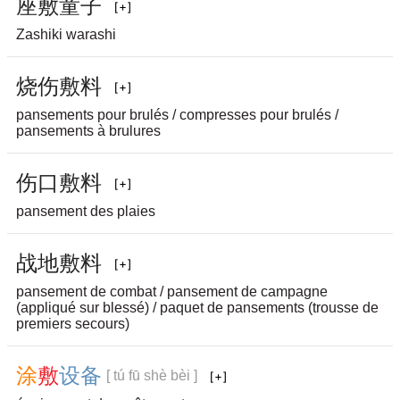
座
敷
童
子
Zashiki warashi
烧
伤
敷
料
pansements pour brulés / compresses pour brulés /
pansements à brulures
伤
口
敷
料
pansement des plaies
战
地
敷
料
pansement de combat / pansement de campagne
(appliqué sur blessé) / paquet de pansements (trousse de
premiers secours)
涂
敷
设
备
[ tú fū shè bèi ]