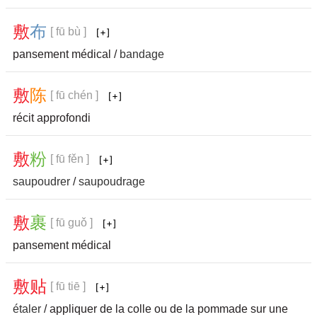
敷
布
[ fū bù ]
pansement médical /
bandage
敷
陈
[ fū chén ]
récit approfondi
敷
粉
[ fū fěn ]
saupoudrer
/
saupoudrage
敷
裹
[ fū guǒ ]
pansement médical
敷
贴
[ fū tiē ]
étaler
/ appliquer de la colle ou de la pommade sur une