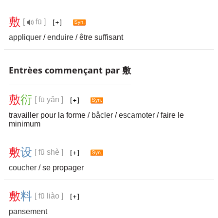
敷
[
fū ]
appliquer
/
enduire
/ être suffisant
Entrèes commençant par 敷
敷
衍
[ fū yǎn ]
travailler pour la forme /
bâcler
/
escamoter
/ faire le
minimum
敷
设
[ fū shè ]
coucher
/ se propager
敷
料
[ fū liào ]
pansement