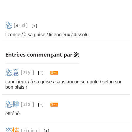
恣
[
zì ]
licence
/ à sa guise /
licencieux
/
dissolu
Entrèes commençant par 恣
恣
意
[ zì yì ]
capricieux
/ à sa guise / sans aucun scrupule / selon son
bon plaisir
恣
肆
[ zì sì ]
effréné
恣
情
[ zì qíng ]