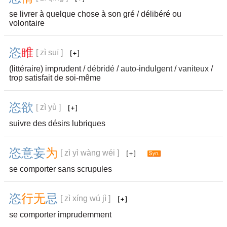
se livrer à quelque chose à son gré / délibéré ou
volontaire
恣
睢
[ zì suī ]
(littéraire) imprudent /
débridé
/
auto-indulgent
/
vaniteux
/
trop satisfait de soi-même
恣
欲
[ zì yù ]
suivre des désirs lubriques
恣
意
妄
为
[ zì yì wàng wéi ]
se comporter sans scrupules
恣
行
无
忌
[ zì xíng wú jì ]
se comporter imprudemment