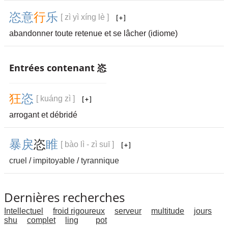
恣
意
行
乐
[ zì yì xíng lè ]
abandonner toute retenue et se lâcher (idiome)
Entrées contenant 恣
狂
恣
[ kuáng zì ]
arrogant et débridé
暴
戾
恣
睢
[ bào lì - zì suī ]
cruel
/
impitoyable
/
tyrannique
Dernières recherches
Intellectuel
froid rigoureux
serveur
multitude
jours
shu
complet
ling
pot