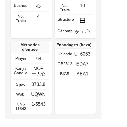
Bushou
Nb.
10
心
Traits
Nb.
4
Structure
Traits
Décomp.
次
+
心
Méthodes
Encodages (hexa)
d'entrée
Unicode
U+6063
Pinyin
zi4
GB2312
EDA7
Kanji /
MOP
Cangjie
一人心
BIG5
AEA1
Sijiao
3733.8
Wubi
UQWN
CNS
1-5543
11643