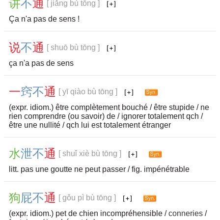
讲
不
通
[ jiǎng bù tōng ]
Ça n'a pas de sens !
说
不
通
[ shuō bù tōng ]
ça n'a pas de sens
一
窍
不
通
[ yī qiào bù tōng ]
(expr. idiom.) être complètement bouché / être stupide / ne
rien comprendre (ou savoir) de / ignorer totalement qch /
être une nullité / qch lui est totalement étranger
水
泄
不
通
[ shuǐ xiè bù tōng ]
litt. pas une goutte ne peut passer / fig. impénétrable
狗
屁
不
通
[ gǒu pì bù tōng ]
(expr. idiom.) pet de chien incompréhensible /
conneries
/