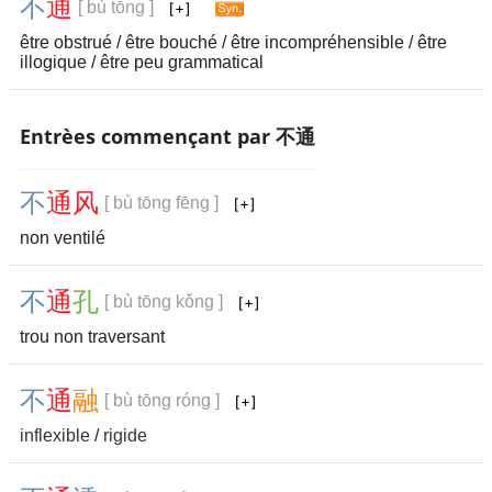
不
通
[ bù tōng ]
être obstrué / être bouché / être incompréhensible / être
illogique / être peu grammatical
Entrèes commençant par 不通
不
通
风
[ bù tōng fēng ]
non ventilé
不
通
孔
[ bù tōng kǒng ]
trou non traversant
不
通
融
[ bù tōng róng ]
inflexible
/
rigide