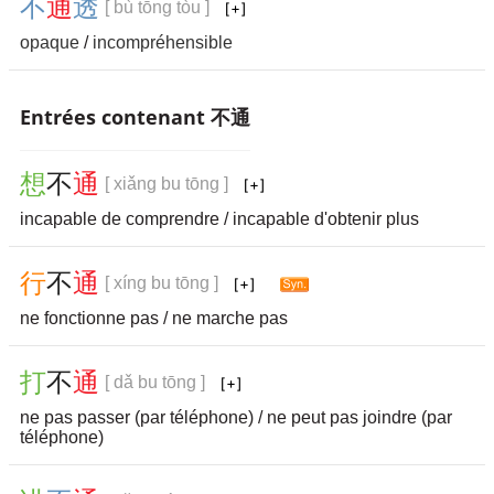
不
通
透
[ bù tōng tòu ]
opaque
/
incompréhensible
Entrées contenant 不通
想
不
通
[ xiǎng bu tōng ]
incapable de comprendre / incapable d'obtenir plus
行
不
通
[ xíng bu tōng ]
ne fonctionne pas / ne marche pas
打
不
通
[ dǎ bu tōng ]
ne pas passer (par téléphone) / ne peut pas joindre (par
téléphone)