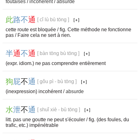
foutaises
/
incohérent
/
absurde
此
路
不
通
[ cǐ lù bù tōng ]
cette route est bloquée / fig. Cette méthode ne fonctionne
pas / Faire cela ne sert à rien.
半
通
不
通
[ bàn tōng bù tōng ]
(expr. idiom.) ne pas comprendre entièrement
狗
屁
不
通
[ gǒu pì - bù tōng ]
(inexpression) incohérent /
absurde
水
泄
不
通
[ shuǐ xiè - bù tōng ]
litt. pas une goutte ne peut s'écouler / fig. (des foules, du
trafic, etc.) impénétrable