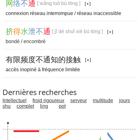
网
络
不
通
[ wǎng luò bù tōng ]
connexion réseau interrompue / réseau inaccessible
挤
得
水
泄
不
通
[ jǐ dé shuǐ xiè bù tōng ]
bondé
/
encombré
有
限
频
度
不
通
知
的
接
触
accès inopiné à fréquence limitée
Dernières recherches
Intellectuel
froid rigoureux
serveur
multitude
jours
shu
complet
ling
pot