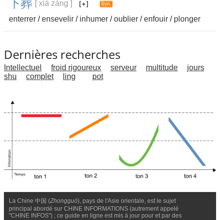
下
葬
[ xià zàng ]
enterrer
/
ensevelir
/
inhumer
/
oublier
/
enfouir
/
plonger
Dernières recherches
Intellectuel
froid rigoureux
serveur
multitude
jours
shu
complet
ling
pot
La Chine 中国 (
Zhongguó
), pays de l'Asie orientale, est le sujet
principal abordé sur CHINE INFORMATIONS (autrement appelé
"CHINE INFOS") ; ce guide en ligne est mis à jour pour et par des