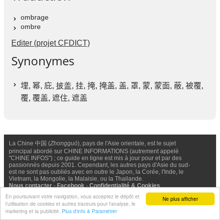
ombrage
ombre
Editer (projet CFDICT)
Synonymes
埋
,
幂
,
庇
, 披盖,
挂
,
掩
,
掩盖
,
盖
,
罩
,
蒙
,
蒙面
,
蔽
,
被覆
,
覆
,
覆盖
,
遮住
,
遮盖
La Chine 中国 (
Zhongguó
), pays de l'Asie orientale, est le sujet
principal abordé sur CHINE INFORMATIONS (autrement appelé
"CHINE INFOS") ; ce guide en ligne est mis à jour pour et par des
passionnés depuis 2001. Cependant, les autres pays d'Asie du sud-
est ne sont pas oubliés avec en outre le Japon, la Corée, l'Inde, le
Vietnam, la Mongolie, la Malaisie, ou la Thailande.
Nous contacter
-
Facebook
-
Confidentialité & Cookies
En poursuivant votre navigation, vous acceptez le dépôt et
Ne plus afficher
l'utilisation de cookies et autres traceurs pour l'analyse, le
© Chine Informations, 2026 - Tous droits réservés (depuis 2001)
marketing et la publicité.
Plus d'info & Paramétrer