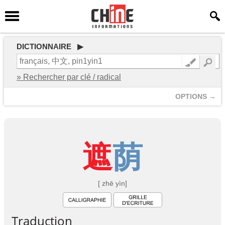
DICTIONNAIRE ▶
» Rechercher par clé / radical
OPTIONS →
遮
荫
[ zhē yìn]
Traduction