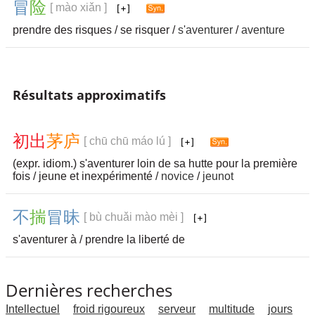
冒
险
[ mào xiǎn ]
prendre des risques / se risquer /
s'aventurer
/
aventure
Résultats approximatifs
初
出
茅
庐
[ chū chū máo lú ]
(expr. idiom.) s'aventurer loin de sa hutte pour la première
fois / jeune et inexpérimenté /
novice
/
jeunot
不
揣
冒
昧
[ bù chuǎi mào mèi ]
s'aventurer à / prendre la liberté de
Dernières recherches
Intellectuel
froid rigoureux
serveur
multitude
jours