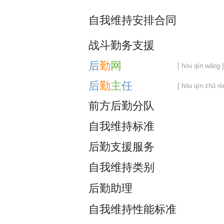
自
我
维
持
安
排
合
同
战
斗
勤
务
支
援
后
勤
网
[ hòu qín wǎng ]
后
勤
主
任
[ hòu qín zhǔ rè
前
方
后
勤
分
队
自
我
维
持
标
准
后
勤
支
援
服
务
自
我
维
持
类
别
后
勤
助
理
自
我
维
持
性
能
标
准