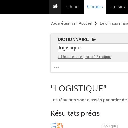
Chine
Chinois
Loisirs
... pour les nuls
Dictionnaire
Prénom
Vous êtes ici :
Accueil
❭
Le chinois man
... présentée aux enfants
Cours audio
Signe
Grammaire
Tatouage
Conseils voyageurs
DICTIONNAIRE ▶
Traducteur
PLUS (24
Plantes médicinales
» Rechercher par clé / radical
Exos & Flashcards
Proverbes
...
+50 Outils
Cuisine
PLUS »
Cinéma & films
"LOGISTIQUE"
Calendrier en ligne
JO Pékin 2022
Les résultats sont classés par ordre de 
Résultats précis
后
勤
[ hòu qín ]