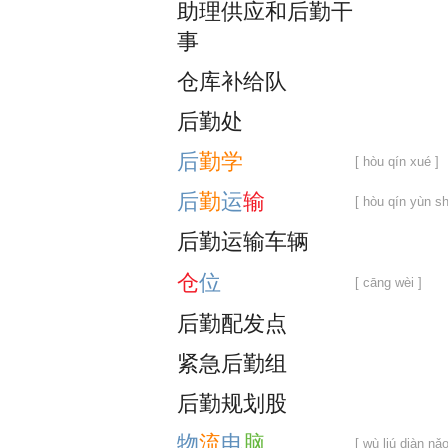
助
理
供
应
和
后
勤
干
事
仓
库
补
给
队
后
勤
处
后
勤
学
[ hòu qín xué ]
后
勤
运
输
[ hòu qín yùn sh
后
勤
运
输
车
辆
仓
位
[ cāng wèi ]
后
勤
配
发
点
紧
急
后
勤
组
后
勤
规
划
股
物
流
电
脑
[ wù liú diàn nǎo