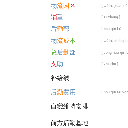
物
流
园
区
[ wù liú yuán qū
辎
重
[ zī zhòng ]
后
勤
部
[ hòu qín bù ]
物
流
成
本
[ wù liú chéng b
总
后
勤
部
[ zǒng hòu qín b
支
助
[ zhī zhù ]
补
给
线
后
勤
费
用
[ hòu qín fèi yòn
自
我
维
持
安
排
前
方
后
勤
基
地