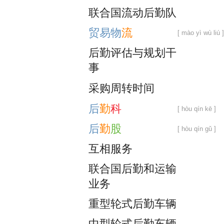
联
合
国
流
动
后
勤
队
贸
易
物
流
[ mào yì wù liú ]
后
勤
评
估
与
规
划
干
事
采
购
周
转
时
间
后
勤
科
[ hòu qín kē ]
后
勤
股
[ hòu qín gǔ ]
互
相
服
务
联
合
国
后
勤
和
运
输
业
务
重
型
轮
式
后
勤
车
辆
中
型
轮
式
后
勤
车
辆