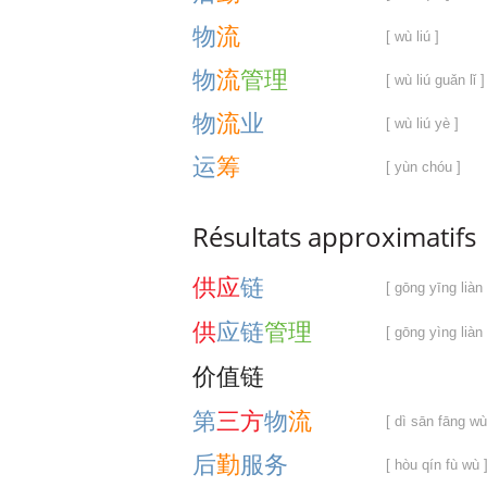
物
流
[ wù liú ]
物
流
管
理
[ wù liú guǎn lǐ ]
物
流
业
[ wù liú yè ]
运
筹
[ yùn chóu ]
Résultats approximatifs
供
应
链
[ gōng yīng liàn 
供
应
链
管
理
[ gōng yìng liàn 
价
值
链
第
三
方
物
流
[ dì sān fāng wù 
后
勤
服
务
[ hòu qín fù wù 