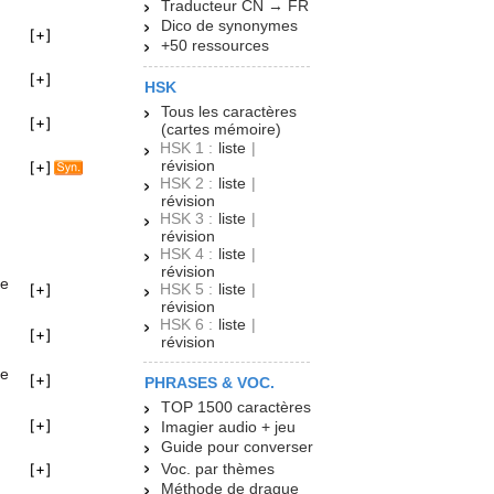
Traducteur CN → FR
Dico de synonymes
+50 ressources
HSK
Tous les caractères
(cartes mémoire)
HSK 1 :
liste
|
révision
HSK 2 :
liste
|
révision
HSK 3 :
liste
|
révision
HSK 4 :
liste
|
révision
de
HSK 5 :
liste
|
révision
HSK 6 :
liste
|
révision
de
PHRASES & VOC.
TOP 1500 caractères
Imagier audio + jeu
Guide pour converser
Voc. par thèmes
Méthode de drague