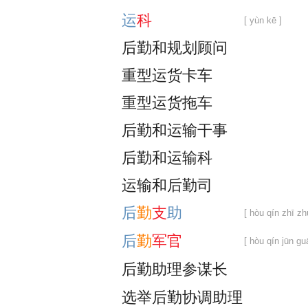
运
科
[ yùn kē ]
后
勤
和
规
划
顾
问
重
型
运
货
卡
车
重
型
运
货
拖
车
后
勤
和
运
输
干
事
后
勤
和
运
输
科
运
输
和
后
勤
司
后
勤
支
助
[ hòu qín zhī zh
后
勤
军
官
[ hòu qín jūn gu
后
勤
助
理
参
谋
长
选
举
后
勤
协
调
助
理