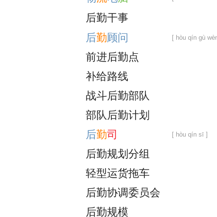
后
勤
干
事
后
勤
顾
问
[ hòu qín gù wèn
前
进
后
勤
点
补
给
路
线
战
斗
后
勤
部
队
部
队
后
勤
计
划
后
勤
司
[ hòu qín sī ]
后
勤
规
划
分
组
轻
型
运
货
拖
车
后
勤
协
调
委
员
会
后
勤
规
模