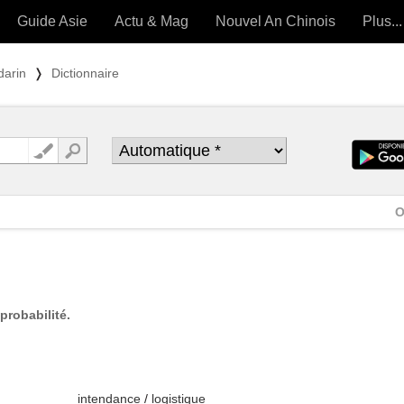
Guide Asie
Actu & Mag
Nouvel An Chinois
Plus...
Magazine
Forum (
darin
❭
Dictionnaire
Articles intemporels
 OUTILS) »
O
probabilité.
intendance
/
logistique