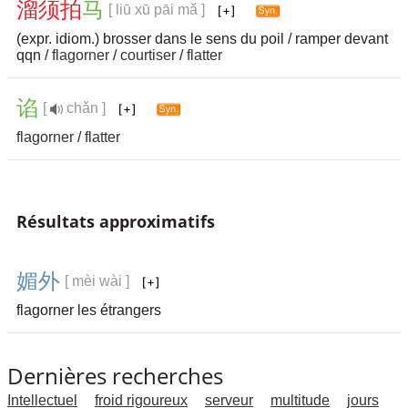
溜
须
拍
马
[ liū xū pāi mǎ ]
(expr. idiom.) brosser dans le sens du poil / ramper devant
qqn /
flagorner
/
courtiser
/
flatter
谄
[
chǎn ]
flagorner
/
flatter
Résultats approximatifs
媚
外
[ mèi wài ]
flagorner les étrangers
Dernières recherches
Intellectuel
froid rigoureux
serveur
multitude
jours