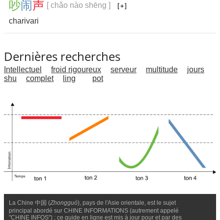
吵
闹
声
[ chǎo nào shēng ]
charivari
Dernières recherches
Intellectuel
froid rigoureux
serveur
multitude
jours
shu
complet
ling
pot
La Chine 中国 (
Zhongguó
), pays de l'Asie orientale, est le sujet
principal abordé sur CHINE INFORMATIONS (autrement appelé
"CHINE INFOS") ; ce guide en ligne est mis à jour pour et par des