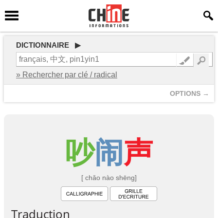
DICTIONNAIRE ▶
» Rechercher par clé / radical
OPTIONS →
吵
闹
声
[ chǎo nào shēng]
Traduction