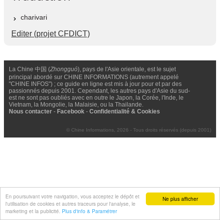
charivari
Editer (projet CFDICT)
La Chine 中国 (
Zhongguó
), pays de l'Asie orientale, est le sujet
principal abordé sur CHINE INFORMATIONS (autrement appelé
"CHINE INFOS") ; ce guide en ligne est mis à jour pour et par des
passionnés depuis 2001. Cependant, les autres pays d'Asie du sud-
est ne sont pas oubliés avec en outre le Japon, la Corée, l'Inde, le
Vietnam, la Mongolie, la Malaisie, ou la Thailande.
Nous contacter
-
Facebook
-
Confidentialité & Cookies
© Chine Informations, 2026 - Tous droits réservés (depuis 2001)
En poursuivant votre navigation, vous acceptez le dépôt et
Ne plus afficher
l'utilisation de cookies et autres traceurs pour l'analyse, le
marketing et la publicité.
Plus d'info & Paramétrer