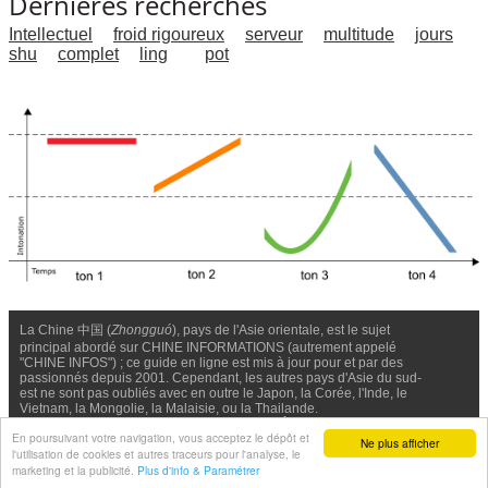
Dernières recherches
Intellectuel
froid rigoureux
serveur
multitude
jours
shu
complet
ling
pot
La Chine 中国 (
Zhongguó
), pays de l'Asie orientale, est le sujet
principal abordé sur CHINE INFORMATIONS (autrement appelé
"CHINE INFOS") ; ce guide en ligne est mis à jour pour et par des
passionnés depuis 2001. Cependant, les autres pays d'Asie du sud-
est ne sont pas oubliés avec en outre le Japon, la Corée, l'Inde, le
Vietnam, la Mongolie, la Malaisie, ou la Thailande.
Nous contacter
-
Facebook
-
Confidentialité & Cookies
En poursuivant votre navigation, vous acceptez le dépôt et
Ne plus afficher
l'utilisation de cookies et autres traceurs pour l'analyse, le
© Chine Informations, 2026 - Tous droits réservés (depuis 2001)
marketing et la publicité.
Plus d'info & Paramétrer