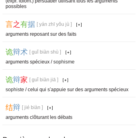
(expr. idiom.) persuader utilisant tous les arguments
possibles
言
之
有
据
[ yán zhī yǒu jù ]
arguments reposant sur des faits
诡
辩
术
[ guǐ biàn shù ]
arguments spécieux /
sophisme
诡
辩
家
[ guǐ biàn jiā ]
sophiste
/ celui qui s'appuie sur des arguments spécieux
结
辩
[ jié biàn ]
arguments clôturant les débats