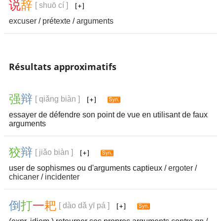
说
辞
[ shuō cí ]
excuser
/
prétexte
/
arguments
Résultats approximatifs
强
辩
[ qiǎng biàn ]
essayer de défendre son point de vue en utilisant de faux
arguments
狡
辩
[ jiǎo biàn ]
user de sophismes ou d'arguments captieux /
ergoter
/
chicaner
/
incidenter
倒
打
一
耙
[ dào dǎ yī pá ]