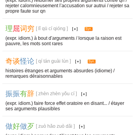
(expr. idiom.) retourner ses propres arguments contre qn /
rejeter calomnieusement l'accusation sur autrui / rejeter sa
propre faute sur qn
理
屈
词
穷
[ lǐ qū cí qióng ]
(expr. idiom.) à bout d'arguments / lorsque la raison est
pauvre, les mots sont rares
奇
谈
怪
论
[ qí tán guài lùn ]
histoires étranges et arguments absurdes (idiome) /
remarques déraisonnables
振
振
有
辞
[ zhèn zhèn yǒu cí ]
(expr. idiom.) faire force effet oratoire en disant... / étayer
ses arguments plausibles
做
好
做
歹
[ zuò hǎo zuò dǎi ]