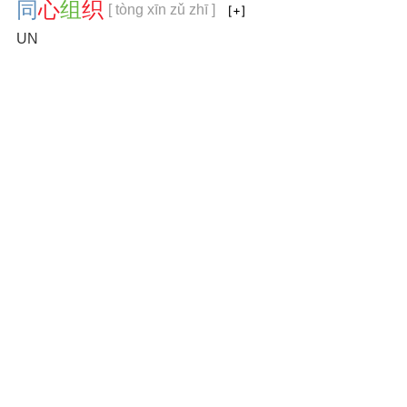
同
心
组
织
[ tòng xīn zǔ zhī ]
UN