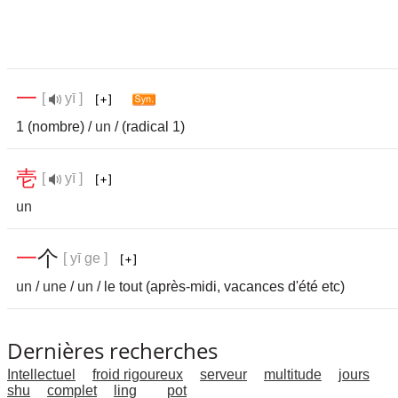
一
[
yī ]
1 (nombre) /
un
/ (radical 1)
壱
[
yī ]
un
一
个
[ yī ge ]
un
/
une
/
un
/ le tout (après-midi, vacances d'été etc)
Dernières recherches
Intellectuel
froid rigoureux
serveur
multitude
jours
shu
complet
ling
pot