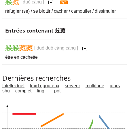
躲
藏
[ duǒ cáng ]
réfugier (se) / se blottir /
cacher
/
camoufler
/
dissimuler
Entrées contenant 躲藏
躲
躲
藏
藏
[ duǒ duǒ cáng cáng ]
être en cachette
Dernières recherches
Intellectuel
froid rigoureux
serveur
multitude
jours
shu
complet
ling
pot