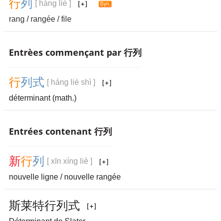
行
列
[ háng liè ]
rang
/
rangée
/
file
Entrèes commençant par 行列
行
列
式
[ háng liè shì ]
déterminant (math.)
Entrées contenant 行列
新
行
列
[ xīn xíng liè ]
nouvelle ligne / nouvelle rangée
斯
莱
特
行
列
式