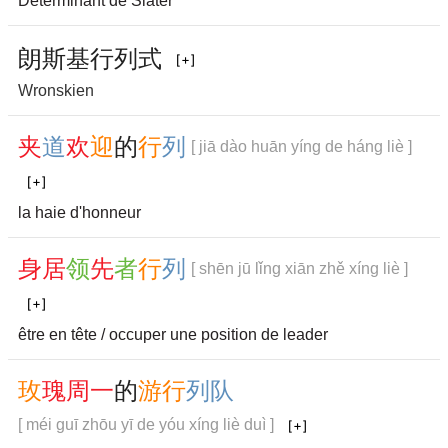
Déterminant de Slater
朗
斯
基
行
列
式
Wronskien
夹
道
欢
迎
的
行
列
[ jiā dào huān yíng de háng liè ]
la haie d'honneur
身
居
领
先
者
行
列
[ shēn jū lǐng xiān zhě xíng liè ]
être en tête / occuper une position de leader
玫
瑰
周
一
的
游
行
列
队
[ méi guī zhōu yī de yóu xíng liè duì ]