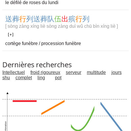
le défilé de roses du lundi
送
葬
行
列
送
葬
队
伍
出
殡
行
列
[ sòng zàng xíng liè sòng zàng duì wǔ chū bìn xíng liè ]
cortège funèbre / procession funèbre
Dernières recherches
Intellectuel
froid rigoureux
serveur
multitude
jours
shu
complet
ling
pot