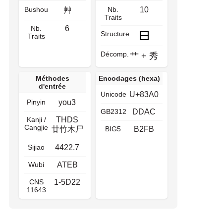
Bushou
Nb.
10
艸
Traits
Nb.
6
Structure
Traits
Décomp.
艹
+
秀
Méthodes
Encodages (hexa)
d'entrée
Unicode
U+83A0
Pinyin
you3
GB2312
DDAC
Kanji /
THDS
Cangjie
廿竹木尸
BIG5
B2FB
Sijiao
4422.7
Wubi
ATEB
CNS
1-5D22
11643