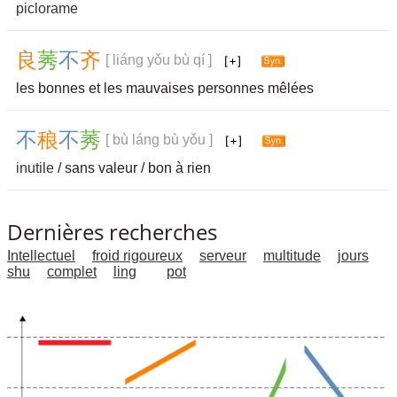
piclorame
良
莠
不
齐
[ liáng yǒu bù qí ]
les bonnes et les mauvaises personnes mêlées
不
稂
不
莠
[ bù láng bù yǒu ]
inutile
/ sans valeur / bon à rien
Dernières recherches
Intellectuel
froid rigoureux
serveur
multitude
jours
shu
complet
ling
pot