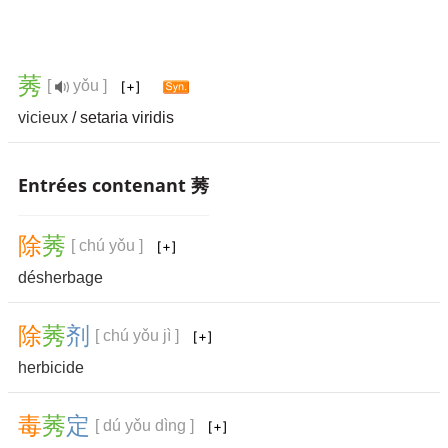
莠
[
yǒu ]
vicieux
/ setaria viridis
Entrées contenant 莠
除
莠
[ chú yǒu ]
désherbage
除
莠
剂
[ chú yǒu jì ]
herbicide
毒
莠
定
[ dú yǒu dìng ]